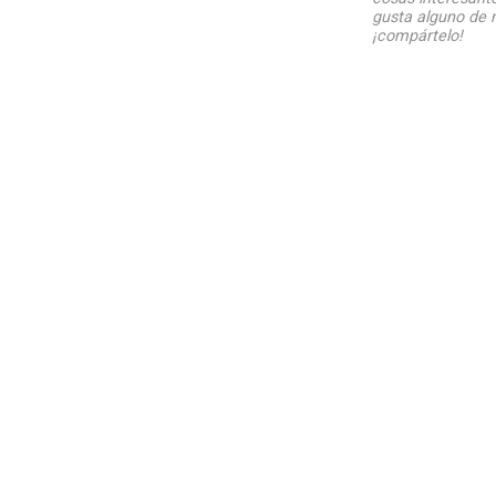
gusta alguno de 
¡compártelo!