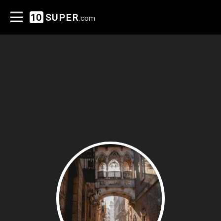
10
SUPER
.com