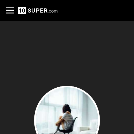
10
SUPER
.com