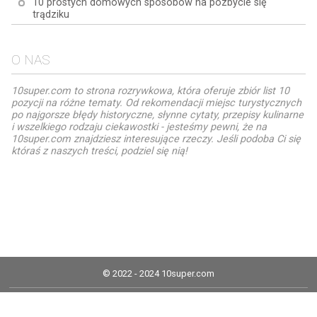
10 prostych domowych sposobów na pozbycie się
trądziku
O NAS
10super.com to strona rozrywkowa, która oferuje zbiór list 10
pozycji na różne tematy. Od rekomendacji miejsc turystycznych
po najgorsze błędy historyczne, słynne cytaty, przepisy kulinarne
i wszelkiego rodzaju ciekawostki - jesteśmy pewni, że na
10super.com znajdziesz interesujące rzeczy. Jeśli podoba Ci się
któraś z naszych treści, podziel się nią!
© 2022 - 2024 10super.com
Informacja prawna
Polityka plików cookies