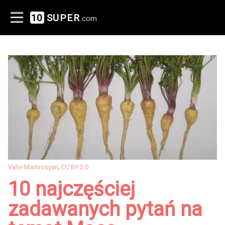
10
SUPER
.com
Vahe Martirosyan
,
CC BY 2.0
10 najczęściej
zadawanych pytań na