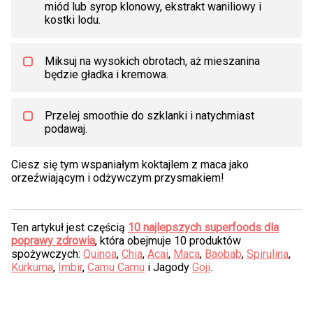
miód lub syrop klonowy, ekstrakt waniliowy i
kostki lodu.
Miksuj na wysokich obrotach, aż mieszanina
będzie gładka i kremowa.
Przelej smoothie do szklanki i natychmiast
podawaj.
Ciesz się tym wspaniałym koktajlem z maca jako
orzeźwiającym i odżywczym przysmakiem!
Ten artykuł jest częścią
10 najlepszych superfoods dla
poprawy zdrowia
, która obejmuje 10 produktów
spożywczych:
Quinoa
,
Chia
,
Acai
,
Maca
,
Baobab
,
Spirulina
,
Kurkuma
,
Imbir
,
Camu Camu
i Jagody
Goji
.