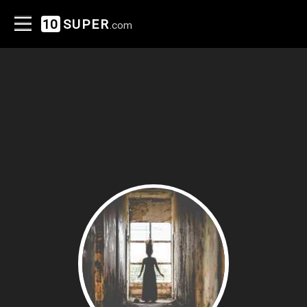
10
SUPER
.com