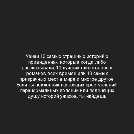
Узнай 10 самых страшных историй о
привидениях, которые когда-либо
рассказывали, 10 лучших таинственных
романов всех времен или 10 самых
призрачных мест в мире и многое другое.
Если ты поклонник настоящих преступлений,
паранормальных явлений или леденящих
душу историй ужасов, ты найдешь
увлекательные и информативные
обсуждения самых темных и загадочных
аспектов нашего мира. Исследуй историю и
психологию ужаса, науку, стоящую за
паранормальными явлениями, и самые
захватывающие неразгаданные тайны на