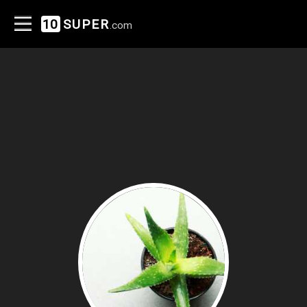
10
SUPER
.com