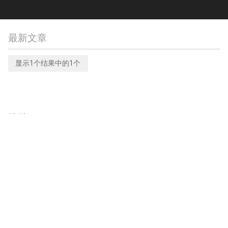
最新文章
芦荟的十大问题解答：你需要知道的一切
显示1个结果中的1个
芦荟是一种有很多好处的植物，但外面有这么多信息，
可能很难知道从哪里开始。这就是为什么我们编制了一
份关于芦荟的十大最受欢迎问题的清单，并详细回答了
这些问题。无论你是芦荟的长期爱好者还是刚进入芦荟
植物
世界的新手，本指南都能满足你的需求。那么......让我
赞助
们深入了解一下十大芦荟问题的答案吧!