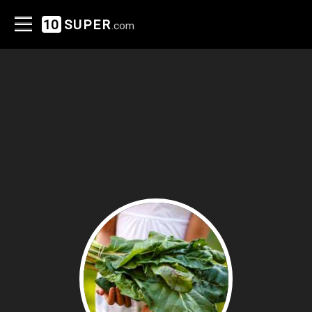
10
SUPER
.com