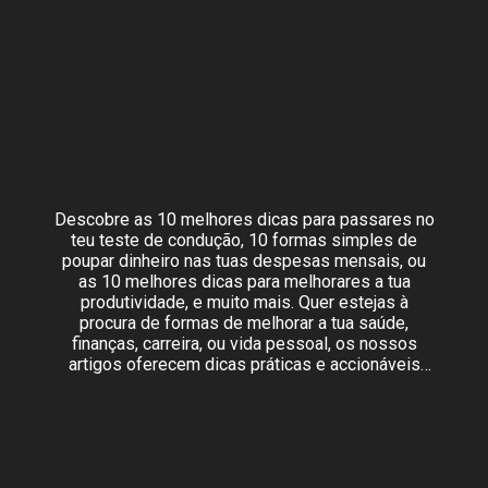
Descobre as 10 melhores dicas para passares no
teu teste de condução, 10 formas simples de
poupar dinheiro nas tuas despesas mensais, ou
as 10 melhores dicas para melhorares a tua
produtividade, e muito mais. Quer estejas à
procura de formas de melhorar a tua saúde,
finanças, carreira, ou vida pessoal, os nossos
artigos oferecem dicas práticas e accionáveis
para te ajudar a atingir os teus objectivos.
Também encontrarás dicas para viagens,
tecnologia, educação, e muito mais, fornecendo-te
informação valiosa e insights para te ajudar a
navegar pela vida.