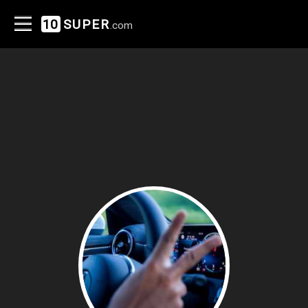
10
SUPER
.com