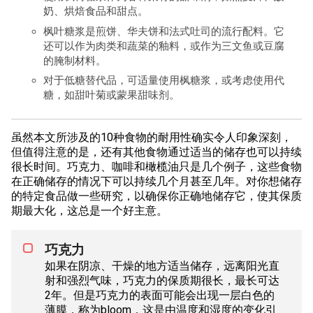
奶、烘焙食品和甜点。
枫叶糖浆是煎饼、华夫饼和法式吐司的流行配料。它
还可以作为肉类和蔬菜的釉料，或作为三文鱼或豆腐
的腌制材料。
对于低糖替代品，可适量使用枫糖浆，或考虑使用代
糖，如甜叶菊或蒙果甜味剂。
虽然本文所涉及的10种食物的耐用性确实令人印象深刻，
但值得注意的是，还有其他食物通过适当的储存也可以持续
很长时间。巧克力、咖啡和橄榄油只是几个例子，这些食物
在正确储存的情况下可以持续几个月甚至几年。对你想储存
的特定食品做一些研究，以确保你正确地储存它，使其保质
期最大化，这总是一个好主意。
巧克力
如果在阴凉、干燥的地方适当储存，远离阳光直
射和强烈气味，巧克力的保质期很长，最长可达
2年。但是巧克力的表面可能会出现一层白色的
薄膜，称为bloom，这是由温度和湿度的变化引