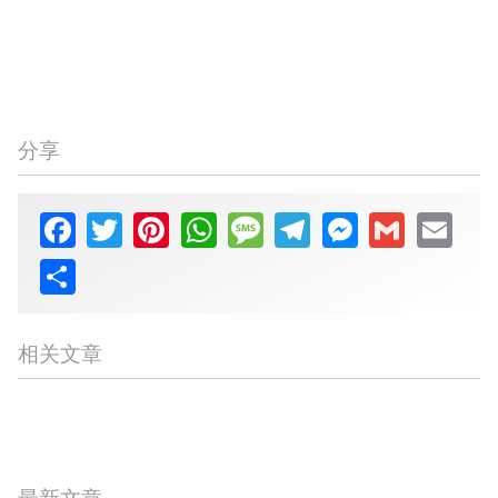
分享
Facebook
Twitter
Pinterest
WhatsApp
Message
Telegram
Messenger
Gmail
Email
Share
相关文章
在电脑前工作时要做的10
创建强大但令人难忘的密
项运动
获得驾驶执照的10个提示
码的10个技巧