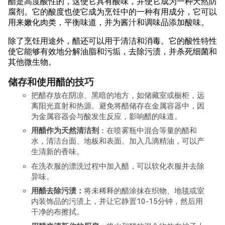
醋是高度酸性的，这使它具有酸味，并使它成为一种天然防
腐剂。它的酸度也使它成为烹饪中的一种有用成分，它可以
用来嫩化肉类，平衡味道，并为酱汁和调味品添加酸味。
除了烹饪用途外，醋还可以用于清洁和消毒。它的酸性特性
使它能够有效地分解油脂和污垢，去除污渍，并杀死细菌和
其他微生物。
储存和使用醋的技巧
把醋存放在阴凉、黑暗的地方，如储藏室或橱柜，远
离阳光直射和热源。避免将醋储存在金属容器中，因
为金属容器会与酸发生反应，影响醋的味道。
用醋作为天然清洁剂
：在喷雾瓶中混合等量的醋和
水，清洁台面、地板和表面。加入几滴精油，可以产
生清新的香味。
在洗衣服的漂洗过程中加入醋，可以软化衣服并去除
异味。
用醋去除污渍：
将未稀释的醋涂抹在织物、地毯或室
内装饰品的污渍上，并让它静置10-15分钟，然后用
干净的布擦拭。