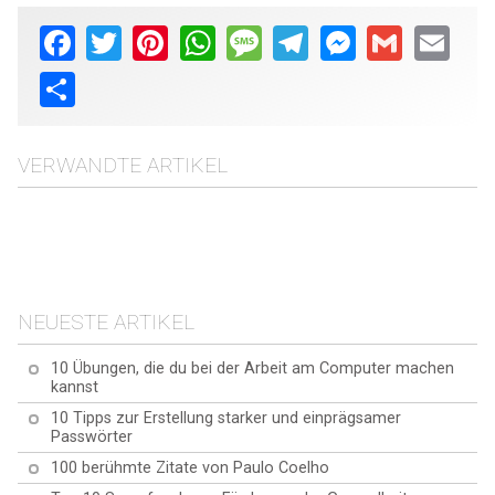
Facebook
Twitter
Pinterest
WhatsApp
Message
Telegram
Messenger
Gmail
Email
Share
VERWANDTE ARTIKEL
Von Messi bis Maradona:
Die 10 wichtigsten
10 Kuriositäten des Camp
10 Kuriositäten des
Attraktionen in Barcelona
Nou Stadions
10 Kuriositäten am
Museu Nacional d'Art de
Strand von Barceloneta
Catalunya
NEUESTE ARTIKEL
10 Übungen, die du bei der Arbeit am Computer machen
kannst
10 Tipps zur Erstellung starker und einprägsamer
Passwörter
100 berühmte Zitate von Paulo Coelho