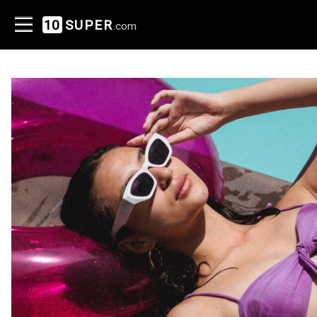
10
SUPER
.com