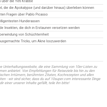
seiner zahlreichen Vorteile für Gesundheit und Schönheit
n über die Yeti Krabbe
eintauchen und die Top 10 der beantworteten Aloe-Vera-
an Popularität gewonnen. Von der Förderung des
Fragen entdecken!
l, die die Apokalypse (und darüber hinaus) überleben können
Haarwachstums bis hin zur Verbesserung der
Hautbeschaffenheit - entdecke, wie diese einfache Zutat
sten Fragen über Pablo Picasso
deine tägliche Routine auf 10 erstaunliche Arten
elligentesten Hunderassen
revolutionieren kann!
de Insekten, die dich in Erstaunen versetzen werden
Überwindung von Schüchternheit
ausgemachte Tricks, um Akne loszuwerden
ne Unterhaltungswebsite, die eine Sammlung von 10er-Listen zu
en anbietet. Von Empfehlungen für Reiseziele bis hin zu den
ischen Irrtümern, berühmten Zitaten, Kochrezepten und allen
ten - wir sind sicher, dass du auf 10super.com interessante Dinge
r einer unserer Inhalte gefällt, teile ihn bitte!