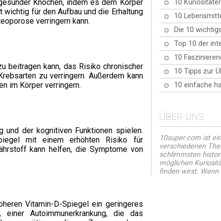
g gesunder Knochen, indem es dem Körper
10 Kuriositäte
 wichtig für den Aufbau und die Erhaltung
10 Lebensmitte
eoporose verringern kann.
Die 10 wichtig
Top 10 der int
10 Faszinieren
u beitragen kann, das Risiko chronischer
10 Tipps zur 
Krebsarten zu verringern. Außerdem kann
n im Körper verringern.
10 einfache h
ÜBER UNS
 und der kognitiven Funktionen spielen.
10super.com ist ei
piegel mit einem erhöhten Risiko für
verschiedenen Them
ährstoff kann helfen, die Symptome von
schlimmsten histor
möglichen Kuriositä
finden wirst. Wenn di
heren Vitamin-D-Spiegel ein geringeres
, einer Autoimmunerkrankung, die das