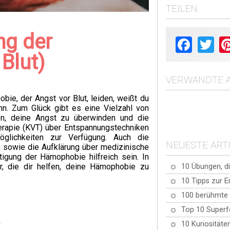
TEILEN
ng der
Facebook
Twit
Blut)
VERWANDTE A
ie, der Angst vor Blut, leiden, weißt du
nn. Zum Glück gibt es eine Vielzahl von
en, deine Angst zu überwinden und die
herapie (KVT) über Entspannungstechniken
Möglichkeiten zur Verfügung. Auch die
NEUESTE ART
n sowie die Aufklärung über medizinische
tigung der Hämophobie hilfreich sein. In
r, die dir helfen, deine Hämophobie zu
10 Übungen, d
10 Tipps zur E
100 berühmte 
Top 10 Superf
)
10 Kuriositäte