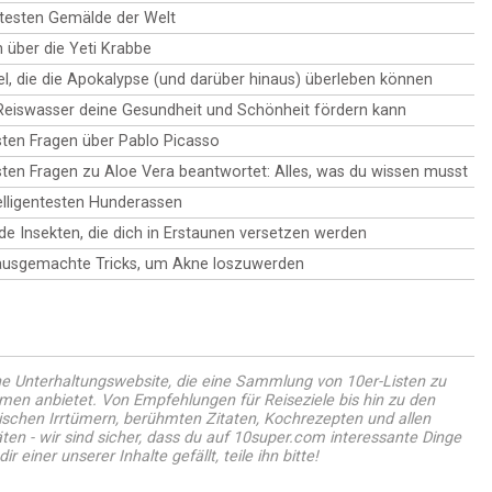
effektiver Redner werden. In diesem Artikel geben wir dir
die Geheimnisse deiner innersten Gedanken und Gefühle
testen Gemälde der Welt
10 Tipps, die dir helfen, deine Redeangst zu überwinden
zu lüften.
und ein Meister auf der Bühne zu werden.
n über die Yeti Krabbe
l, die die Apokalypse (und darüber hinaus) überleben können
Reiswasser deine Gesundheit und Schönheit fördern kann
sten Fragen über Pablo Picasso
sten Fragen zu Aloe Vera beantwortet: Alles, was du wissen musst
elligentesten Hunderassen
de Insekten, die dich in Erstaunen versetzen werden
ausgemachte Tricks, um Akne loszuwerden
ne Unterhaltungswebsite, die eine Sammlung von 10er-Listen zu
en anbietet. Von Empfehlungen für Reiseziele bis hin zu den
ischen Irrtümern, berühmten Zitaten, Kochrezepten und allen
ten - wir sind sicher, dass du auf 10super.com interessante Dinge
r einer unserer Inhalte gefällt, teile ihn bitte!