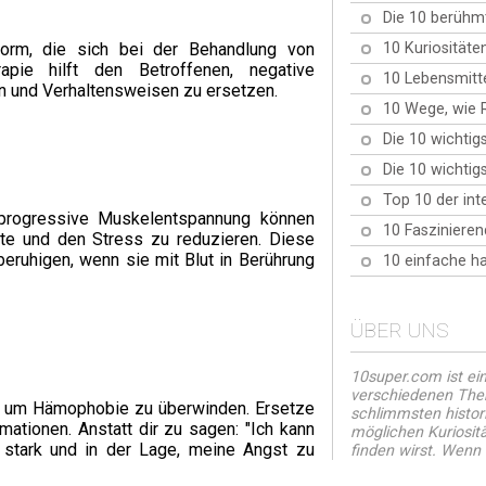
Die 10 berühm
10 Kuriositäte
eform, die sich bei der Behandlung von
apie hilft den Betroffenen, negative
10 Lebensmitte
n und Verhaltensweisen zu ersetzen.
10 Wege, wie 
Die 10 wichtig
Die 10 wichtig
Top 10 der int
 progressive Muskelentspannung können
10 Faszinieren
te und den Stress zu reduzieren. Diese
eruhigen, wenn sie mit Blut in Berührung
10 einfache h
ÜBER UNS
10super.com ist ei
verschiedenen Them
n, um Hämophobie zu überwinden. Ersetze
schlimmsten histor
ationen. Anstatt dir zu sagen: "Ich kann
möglichen Kuriositä
n stark und in der Lage, meine Angst zu
finden wirst. Wenn di