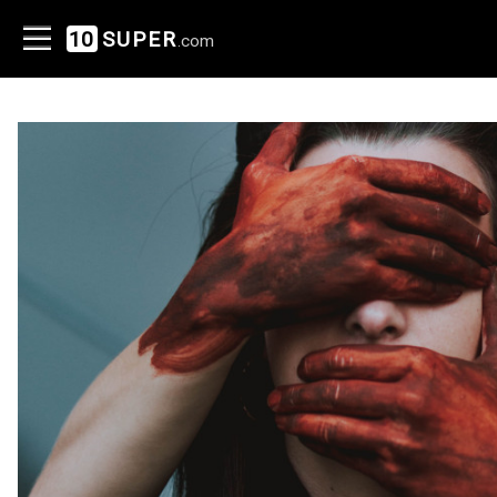
10
SUPER
.com