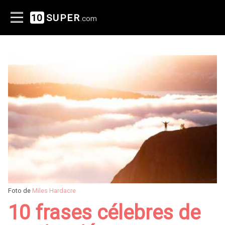
10
SUPER
.com
Foto de
Miles Hardacre
10 frases célebres de