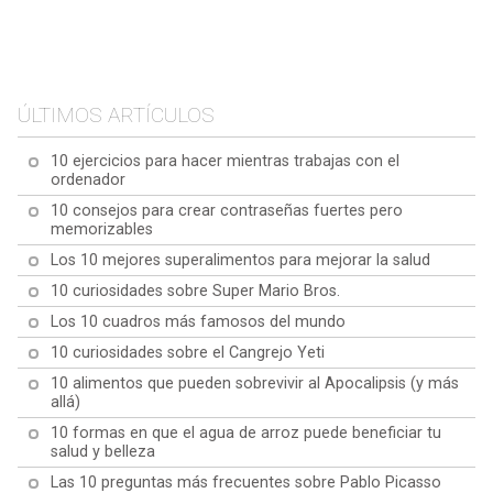
10 frases célebres sobre
10 citas célebres sobre el
los sentimientos
100 frases célebres de
corazón
10 frases célebres sobre
Paulo Coelho
el tiempo
ÚLTIMOS ARTÍCULOS
10 ejercicios para hacer mientras trabajas con el
ordenador
10 consejos para crear contraseñas fuertes pero
memorizables
Los 10 mejores superalimentos para mejorar la salud
10 curiosidades sobre Super Mario Bros.
Los 10 cuadros más famosos del mundo
10 curiosidades sobre el Cangrejo Yeti
10 alimentos que pueden sobrevivir al Apocalipsis (y más
allá)
10 formas en que el agua de arroz puede beneficiar tu
salud y belleza
Las 10 preguntas más frecuentes sobre Pablo Picasso