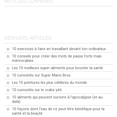
ARTICLES CONNEXES
10 citations célèbres sur
100 citations célèbres de
les sentiments
10 citations célèbres sur
Paulo Coelho
10 citations célèbres sur
le coeur
le temps
DERNIERS ARTICLES
10 exercices à faire en travaillant devant ton ordinateur
10 conseils pour créer des mots de passe forts mais
mémorables
Les 10 meilleurs super-aliments pour booster la santé
10 curiosités sur Super Mario Bros.
Les 10 peintures les plus célèbres du monde
10 curiosités sur le crabe yéti
10 aliments qui peuvent survivre à l'apocalypse (et au-
delà)
10 façons dont l'eau de riz peut être bénéfique pour la
santé et la beauté