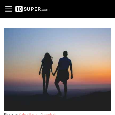
10
SUPER
.com
Photo par
Caleb Ekeroth
/
Unsplash