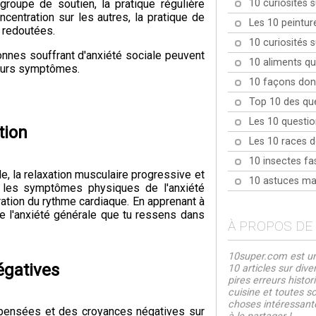
10 curiosités 
 groupe de soutien, la pratique régulière
ncentration sur les autres, la pratique de
Les 10 peintur
s redoutées.
10 curiosités s
onnes souffrant d'anxiété sociale peuvent
10 aliments qu
leurs symptômes.
10 façons dont
Top 10 des qu
Les 10 question
tion
Les 10 races de
10 insectes fa
de, la relaxation musculaire progressive et
10 astuces mai
r les symptômes physiques de l'anxiété
ération du rythme cardiaque. En apprenant à
re l'anxiété générale que tu ressens dans
À PROPOS DE
10super.com est un 
égatives
10 articles sur div
pires erreurs histo
cuisine et toutes 
choses intéressante
 pensées et des croyances négatives sur