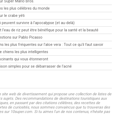
sur Super Mario Bros.
vaincre ta peur et devenir un orateur confiant et efficace.
nous allons explorer 10 conseils puissants qui t'aideront à
préparez-vous à plonger dans le monde fascinant de
Dans cet article, nous allons partager avec toi 10 conseils
affronter ta peur, à réduire ton anxiété et à vivre une vie
l'interprétation des rêves et à percer les secrets de vos
es les plus célèbres du monde
pour t'aider à surmonter la glossophobie et à devenir un
plus épanouie.
pensées et de vos sentiments les plus intimes.
maître de la scène.
ur le crabe yéti
i peuvent survivre à l'apocalypse (et au-delà)
 l'eau de riz peut être bénéfique pour la santé et la beauté
estions sur Pablo Picasso
s les plus fréquentes sur l'aloe vera : Tout ce qu'il faut savoir
 chiens les plus intelligentes
scinants qui vous étonneront
son simples pour se débarrasser de l'acné
site web de divertissement qui propose une collection de listes de
ers sujets. Des recommandations de destinations touristiques aux
riques, en passant par des citations célèbres, des recettes de
sortes de curiosités, nous sommes convaincus que tu trouveras des
s sur 10super.com. Si tu aimes l'un de nos contenus, n'hésite pas