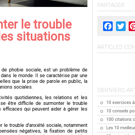
PARTAGER
ter le trouble
Facebook
Twit
des situations
ARTICLES CO
m de phobie sociale, est un problème de
dans le monde. Il se caractérise par une
lles que la prise de parole en public, la
unions sociales.
DERNIERS AR
ivités quotidiennes, les relations et les
10 exercices à 
se être difficile de surmonter le trouble
s efficaces qui peuvent aider à gérer les
10 conseils p
100 citations 
r le trouble d'anxiété sociale, notamment
Les 10 meilleu
ensées négatives, la fixation de petits