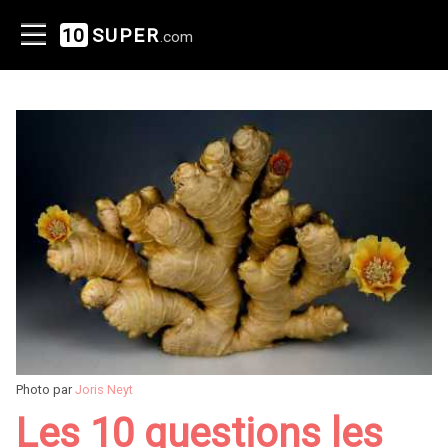
10
SUPER
.com
Photo par
Joris Neyt
Les 10 questions les