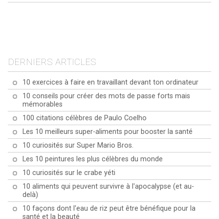
Les 10 questions les plus
Les 10 questions les plus
fréquentes sur le quinoa
Top 10 des questions les
fréquentes sur le
Les 10 questions les plus
plus fréquemment
curcuma
fréquentes sur la Maca
posées sur le Baobab
DERNIERS ARTICLES
10 exercices à faire en travaillant devant ton ordinateur
10 conseils pour créer des mots de passe forts mais
mémorables
100 citations célèbres de Paulo Coelho
Les 10 meilleurs super-aliments pour booster la santé
10 curiosités sur Super Mario Bros.
Les 10 peintures les plus célèbres du monde
10 curiosités sur le crabe yéti
10 aliments qui peuvent survivre à l'apocalypse (et au-
delà)
10 façons dont l'eau de riz peut être bénéfique pour la
santé et la beauté