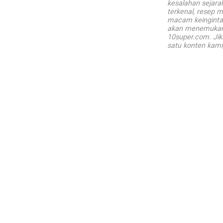
kesalahan sejarah
terkenal, resep 
macam keinginta
akan menemukan 
10super.com. Jik
satu konten kami,