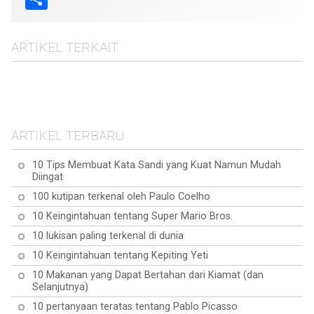
ARTIKEL TERKAIT
10 makanan super terbaik
10 latihan yang dapat
untuk meningkatkan
10 Pertanyaan Lidah
dilakukan sambil bekerja
kesehatan
Buaya Teratas Terjawab:
di depan komputer Anda
ARTIKEL TERBARU
Semua yang Perlu Anda
Ketahui
10 Tips Membuat Kata Sandi yang Kuat Namun Mudah
Diingat
100 kutipan terkenal oleh Paulo Coelho
10 Keingintahuan tentang Super Mario Bros.
10 lukisan paling terkenal di dunia
10 Keingintahuan tentang Kepiting Yeti
10 Makanan yang Dapat Bertahan dari Kiamat (dan
Selanjutnya)
10 pertanyaan teratas tentang Pablo Picasso