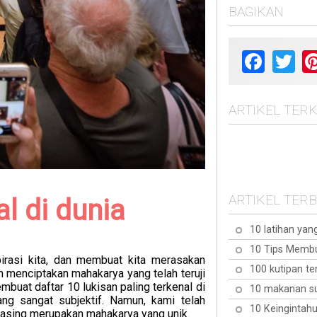
BAGIKAN
Facebook
Twit
ARTIKEL TERK
ARTIKEL TER
al di dunia
10 latihan yan
10 Tips Membu
irasi kita, dan membuat kita merasakan
100 kutipan te
 menciptakan mahakarya yang telah teruji
mbuat daftar 10 lukisan paling terkenal di
10 makanan su
ang sangat subjektif. Namun, kami telah
10 Keingintahu
-masing merupakan mahakarya yang unik.