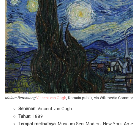
Malam Berbintang
Vincent van Gogh
, Domain publik, via Wikimedia Commo
Seniman:
Vincent van Gogh
Tahun:
1889
Tempat melihatnya:
Museum Seni Modern, New York, Ameri