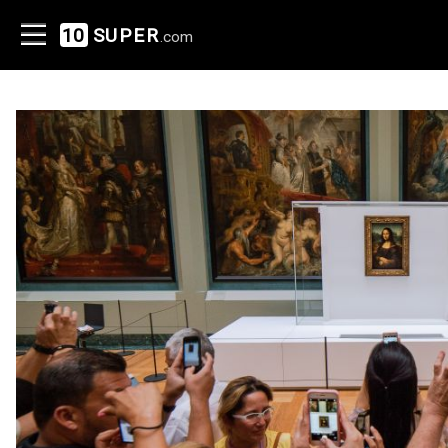
10
SUPER
.com