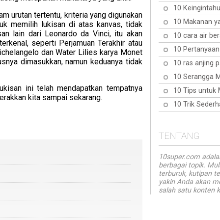
10 Keingintahu
am urutan tertentu, kriteria yang digunakan
10 Makanan ya
k memilih lukisan di atas kanvas, tidak
n lain dari Leonardo da Vinci, itu akan
10 cara air b
terkenal, seperti Perjamuan Terakhir atau
10 Pertanyaan
Michelangelo dan Water Lilies karya Monet
rusnya dimasukkan, namun keduanya tidak
10 ras anjing 
10 Serangga 
lukisan ini telah mendapatkan tempatnya
10 Tips untuk
erakkan kita sampai sekarang.
10 Trik Seder
TENTANG
10super.com adalah
berbagai topik. Mul
terburuk, kutipan 
yakin Anda akan m
salah satu konten k