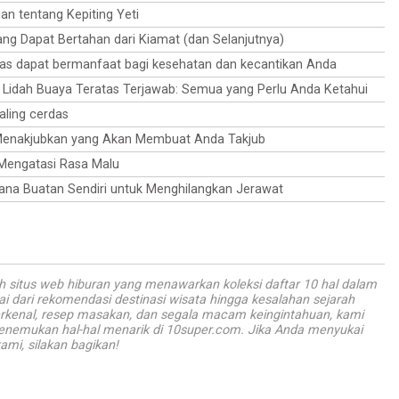
Pablo Picasso yang legendaris ini, yang menawarkan
an tentang Kepiting Yeti
wawasan tentang visi artistik dan pendekatannya terhadap
ng Dapat Bertahan dari Kiamat (dan Selanjutnya)
kehidupan.
eras dapat bermanfaat bagi kesehatan dan kecantikan Anda
 Lidah Buaya Teratas Terjawab: Semua yang Perlu Anda Ketahui
paling cerdas
Menakjubkan yang Akan Membuat Anda Takjub
 Mengatasi Rasa Malu
hana Buatan Sendiri untuk Menghilangkan Jerawat
 situs web hiburan yang menawarkan koleksi daftar 10 hal dalam
ai dari rekomendasi destinasi wisata hingga kesalahan sejarah
terkenal, resep masakan, dan segala macam keingintahuan, kami
enemukan hal-hal menarik di 10super.com. Jika Anda menyukai
ami, silakan bagikan!