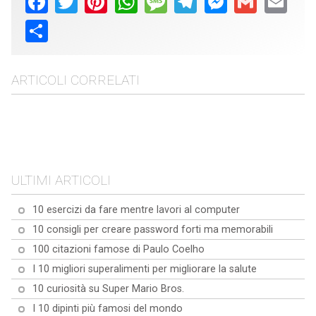
Share
ARTICOLI CORRELATI
10 curiosità sul Granchio
10 cose interessanti che
Yeti
10 fatti affascinanti sul
non sapevi sui rottweiler
Scopri 10 affascinanti
Papillon dalle orecchie a
fatti e curiosità sui cani
farfalla
ULTIMI ARTICOLI
da bestiame australiani.
10 esercizi da fare mentre lavori al computer
10 consigli per creare password forti ma memorabili
100 citazioni famose di Paulo Coelho
I 10 migliori superalimenti per migliorare la salute
10 curiosità su Super Mario Bros.
I 10 dipinti più famosi del mondo