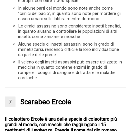
e propri, con oltre 7.000 specie.
In alcune parti del mondo sono note anche come
"cimici del bacio", in quanto sono note per mordere gli
esseri umani sulle labbra mentre dormono.
Le cimici assassine sono considerate insetti benefici,
in quanto aiutano a controllare le popolazioni di altri
insetti, come zanzare e mosche.
Alcune specie di insetti assassini sono in grado di
mimetizzarsi, rendendo difficile la loro individuazione
da parte delle prede.
Il veleno degli insetti assassini può essere utilizzato in
medicina in quanto contiene enzimi in grado di
rompere i coaguli di sangue e di trattare le malattie
cardiache.
Scarabeo Ercole
Il coleottero Ercole è una delle specie di coleottero più
grandi al mondo, con maschi che raggiungono i 15
centimetri di lunghezza. Prende il nome dal dio romano