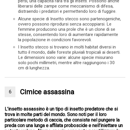
persi, una capacità rara tra gli insetti. Possono anche
liberarsi delle zampe come meccanismo di difesa,
distraendo i predatori e permettendo loro di fuggire.
Alcune specie di Insetto stecco sono partenogeniche,
ovvero possono riprodursi senza accoppiarsi. Le
femmine producono una prole che è un clone di se
stesse, consentendo loro di aumentare rapidamente
la popolazione in condizioni favorevoli.
I Insetto stecco si trovano in molti habitat diversi in
tutto il mondo, dalle foreste pluviali tropicali ai deserti.
Le dimensioni sono varie: alcune specie misurano
solo pochi millimetri, mentre altre raggiungono i 30
cm di lunghezza.
Cimice assassina
L'insetto assassino è un tipo di insetto predatore che si
trova in molte parti del mondo. Sono noti per il loro
particolare metodo di caccia, che consiste nel pungere la
preda con una lunga e affilata proboscide e nell'iniettare un