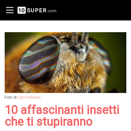
10
SUPER
.com
Foto di
Egor Kamelev
10 affascinanti insetti
che ti stupiranno