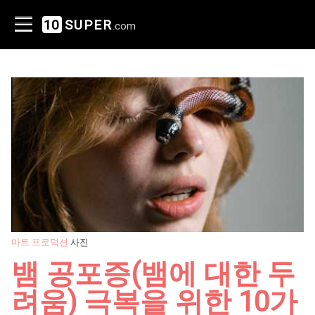
10
SUPER
.com
마트 프로덕션
사진
뱀 공포증(뱀에 대한 두
려움) 극복을 위한 10가