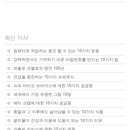
혈우병 공포증(피에 대한
수줍음 극복을 위한 10가
두려움) 극복을 위한 10가
글로소포비아(대중 연설
지 팁
지 팁
꿈 해석: 가장 흔한 10 가
에 대한 두려움) 극복을 위
지 꿈과 그 의미
한 10가지 팁
최신 기사
컴퓨터로 작업하는 동안 할 수 있는 10가지 운동
강력하면서도 기억하기 쉬운 비밀번호를 만드는 10가지 팁
파울로 코엘료의 명언 100선
건강을 증진하는 10가지 슈퍼푸드
슈퍼 마리오 브라더스에 대한 10가지 궁금증
세계에서 가장 유명한 그림 10점
예티 크랩에 대한 10가지 궁금증
종말과 그 이후에도 살아남을 수 있는 10가지 식품
쌀뜨물이 건강과 미용에 도움이 되는 10가지 이유
파블로 피카소에 관한 10가지 질문