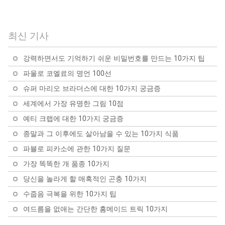
알로에 베라에 관한 10가
할 수 있는 10가지 운동
쌀뜨물이 건강과 미용에
지 질문에 대한 답변: 알아
건강을 증진하는 10가지
도움이 되는 10가지 이유
야 할 모든 것
슈퍼푸드
최신 기사
강력하면서도 기억하기 쉬운 비밀번호를 만드는 10가지 팁
파울로 코엘료의 명언 100선
슈퍼 마리오 브라더스에 대한 10가지 궁금증
세계에서 가장 유명한 그림 10점
예티 크랩에 대한 10가지 궁금증
종말과 그 이후에도 살아남을 수 있는 10가지 식품
파블로 피카소에 관한 10가지 질문
가장 똑똑한 개 품종 10가지
당신을 놀라게 할 매혹적인 곤충 10가지
수줍음 극복을 위한 10가지 팁
여드름을 없애는 간단한 홈메이드 트릭 10가지