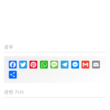
공유
Facebook
Twitter
Pinterest
WhatsApp
Message
Telegram
Messenger
Gmail
Email
Share
관련 기사
컴퓨터로 작업하는 동안