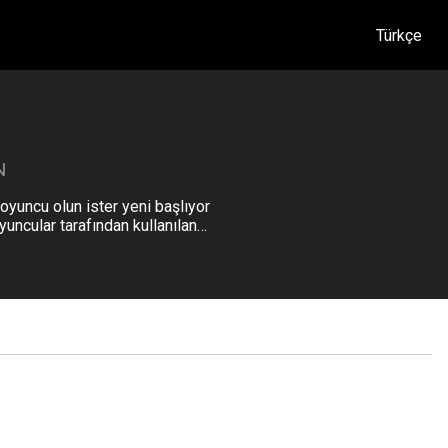
Türkçe
N
 oyuncu olun ister yeni başlıyor
uncular tarafından kullanılan
Satrançta Kazanmak için 10 Püf Noktası ve
Şaşırtıcı Satranç Merakları
Satranç bir strateji, sabır ve beceri oyunudur. Her
oyuncunun rakibinin şahını ele geçirmek için diğerini alt
etmeye çalıştığı bir zihin savaşıdır. Satrançta kazanmak
sağlam taktikler, sağlam strateji ve dikkatli planlamanın
OYUNLAR