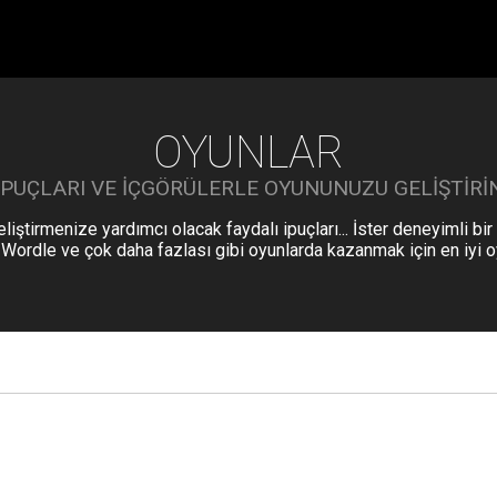
OYUNLAR
İPUÇLARI VE IÇGÖRÜLERLE OYUNUNUZU GELIŞTIRI
iştirmenize yardımcı olacak faydalı ipuçları... İster deneyimli bir
 Wordle ve çok daha fazlası gibi oyunlarda kazanmak için en iyi oy
stratejiler ve teknikler hakkında bilgiler sunar.
Wordle'da kazanmak için 10 püf noktası
Wordle oyununuzu geliştirmek ve kazanma şansınızı
artırmak mı istiyorsunuz? Başka yere bakmanıza gerek
yok! İşte beş harfli kelimeleri tahmin etme sanatında
ustalaşmanıza ve bu bağımlılık yapan kelime tahmin
OYUNLAR