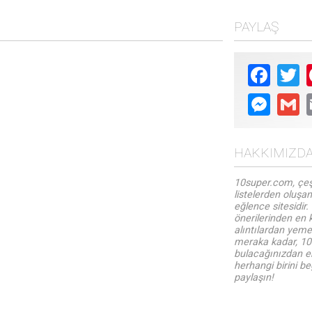
bir kombinasyonunu gerektirir. İşte satrancı kazanmanıza
yardımcı olacak 10 numara, hadi şah mat edelim!
PAYLAŞ
Faceboo
Tw
Messen
Gm
HAKKIMIZD
10super.com, çeş
listelerden oluşan
eğlence sitesidir.
önerilerinden en k
alıntılardan yemek
meraka kadar, 10s
bulacağınızdan em
herhangi birini be
paylaşın!