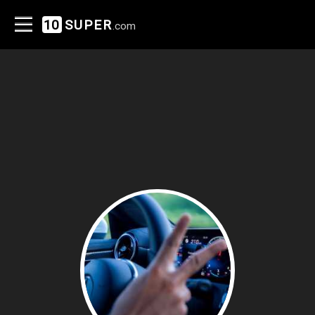
10
SUPER
.com