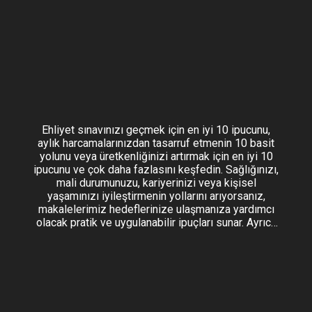
Ehliyet sınavınızı geçmek için en iyi 10 ipucunu,
aylık harcamalarınızdan tasarruf etmenin 10 basit
yolunu veya üretkenliğinizi artırmak için en iyi 10
ipucunu ve çok daha fazlasını keşfedin. Sağlığınızı,
mali durumunuzu, kariyerinizi veya kişisel
yaşamınızı iyileştirmenin yollarını arıyorsanız,
makalelerimiz hedeflerinize ulaşmanıza yardımcı
olacak pratik ve uygulanabilir ipuçları sunar. Ayrıca
seyahat, teknoloji, eğitim ve daha fazlası için
ipuçları bulacak ve hayatınızı yönlendirmenize
yardımcı olacak değerli bilgiler ve içgörüler
sağlayacaksınız.