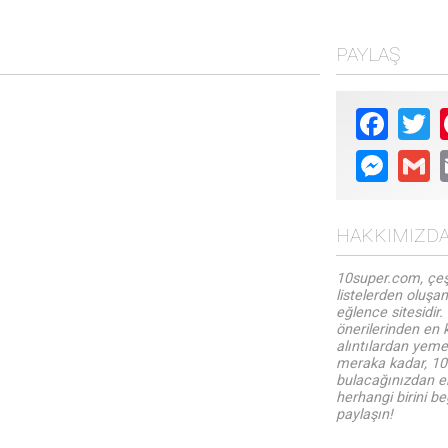
kilerinizde bulunabilir. Bu yazıda sivilceleri yok etmenize
ve ışıltılı bir cilde kavuşmanıza yardımcı olabilecek 10
doğal ilacı keşfedeceğiz.
PAYLAŞ
Faceboo
Tw
Messen
Gm
HAKKIMIZD
10super.com, çeş
listelerden oluşan
eğlence sitesidir.
önerilerinden en k
alıntılardan yemek
meraka kadar, 10s
bulacağınızdan em
herhangi birini be
paylaşın!