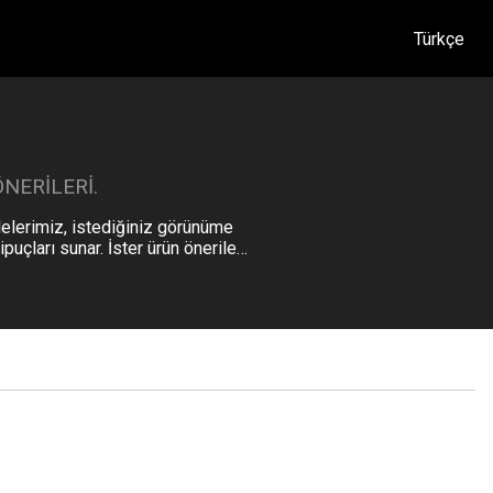
Türkçe
NERILERI.
lelerimiz, istediğiniz görünüme
uçları sunar. İster ürün önerileri
ız bu kişisel bakım ve keşif
Akneden Kurtulmak İçin 10 Basit Ev Yapımı Püf
Noktası
Bu 10 ev yapımı püf noktası ile sivilcelere veda edin!
Hepimiz akne ile baş etmenin ne kadar sinir bozucu
olabileceğini biliyoruz ve piyasada temiz bir cilt vaat
eden sayısız ürün olsa da, bazen en iyi çözümler kendi
GÜZELLIK