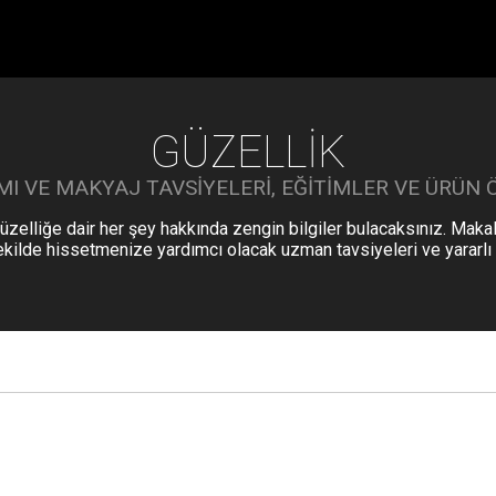
GÜZELLIK
IMI VE MAKYAJ TAVSIYELERI, EĞITIMLER VE ÜRÜN Ö
güzelliğe dair her şey hakkında zengin bilgiler bulacaksınız. Maka
kilde hissetmenize yardımcı olacak uzman tavsiyeleri ve yararlı ip
yor olun, bölümümüz her şeyi kapsıyor. Güzellik dünyasına daldığım
yolculuğunda bize katılın.
En İyi 10 Aloe Vera Sorusu Yanıtlandı: Bilmeniz
Gereken Her Şey
Aloe vera birçok faydası olan bir bitkidir, ancak bu kadar
çok bilgi varken nereden başlayacağınızı bilmek zor
olabilir. Bu nedenle aloe vera hakkında en popüler 10
sorunun bir listesini hazırladık ve bunları ayrıntılı olarak
BITKILER