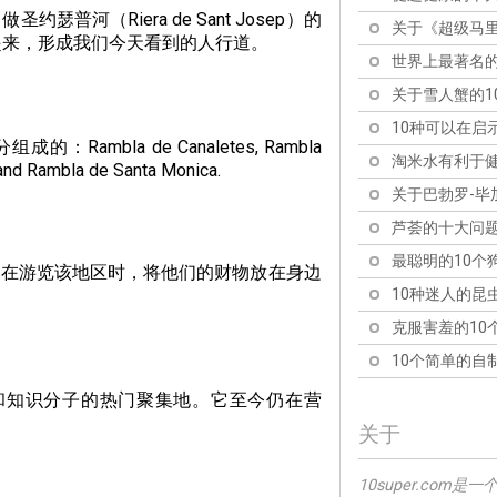
河（Riera de Sant Josep）的
关于《超级马里
起来，形成我们今天看到的人行道。
世界上最著名的
关于雪人蟹的1
10种可以在启
la de Canaletes, Rambla
淘米水有利于健
 and Rambla de Santa Monica.
关于巴勃罗-毕
芦荟的十大问
最聪明的10个
客在游览该地区时，将他们的财物放在身边
10种迷人的昆
克服害羞的10
10个简单的自
艺术家和知识分子的热门聚集地。它至今仍在营
关于
10super.co