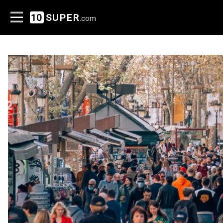
10
SUPER
.com