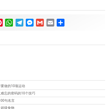
ter
Pinterest
WhatsApp
Telegram
Messenger
Gmail
Email
Share
巴塞洛内塔海滩的10个奇特之处
从梅西到马拉多纳：诺坎普球场的10大
巴塞罗那必看的十大景点
奇观
加泰罗尼亚国家艺术博物馆的10件奇珍
潜入巴塞罗那充满活力的海滩文化中心，参观巴塞洛内塔
海滩。这个不容错过的目的地是寻求阳光、沙滩和大海的
异宝
巴塞罗那是一个拥有一切的城市--从令人叹为观止的建筑
旅行者的热点。但是，这个海滩并不像人们想象的那么简
踏上诺坎普体育场的神圣草坪，这是巴塞罗那足球迷的梦
到令人垂涎的美食，这里不乏可看可做的东西。在这篇文
单。发现内幕消息和令人惊讶的奇闻异事，将使你的巴塞
想成真。作为梅西和马拉多纳等传奇人物的家乡，这个标
章中，我们将带你参观巴塞罗那的十大必游景点，这些景
位于巴塞罗那的加泰罗尼亚国家艺术博物馆是艺术爱好者
要做的10项运动
洛内塔体验更上一层楼。在巴塞罗那最令人喜爱的目的地
志性的体育场是体育爱好者的必到之处。获取内幕消息和
点一定会让你惊叹不已。那么，让我们开始吧!
和历史爱好者的必去之地。它拥有从罗马时代到现代的大
之一大展身手吧!
难忘的密码的10个技巧
迷人的奇闻异事，将使你的诺坎普体验更上一层楼。从体
量艺术品收藏，为探索加泰罗尼亚丰富的艺术遗产提供了
育场的历史到最佳参观时间，不要错过巴塞罗那的终极足
00句名言
一个独特的机会。在这篇文章中，我们将为你提供实用的
球朝圣之旅。
提示和有趣的奇闻轶事，以帮助你充分利用你对这个著名
大超级食物