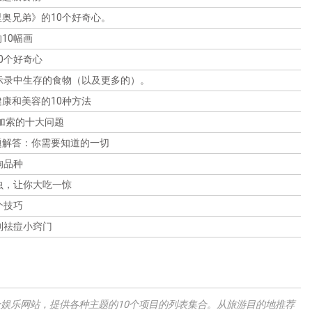
博物馆的访问。
奥兄弟》的10个好奇心。
10幅画
0个好奇心
示录中生存的食物（以及更多的）。
康和美容的10种方法
加索的十大问题
题解答：你需要知道的一切
狗品种
虫，让你大吃一惊
个技巧
制祛痘小窍门
m是一个娱乐网站，提供各种主题的10个项目的列表集合。从旅游目的地推荐