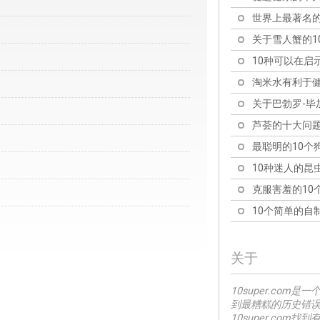
世界上最著名的
关于雪人蟹的1
10种可以在启
淘米水有利于健
关于巴勃罗-毕
芦荟的十大问
最聪明的10个
10种迷人的昆
克服害羞的10
10个简单的自
关于
10super.co
到最糟糕的历史错
10super.co