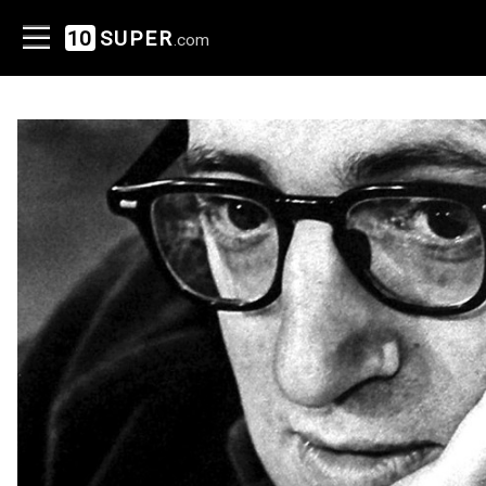
10
SUPER
.com