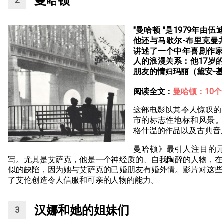
曼哈顿
"曼哈顿 "是1979年
他还与马歇尔-布里克曼
讲述了一个中年喜剧作家
人的浪漫关系：他17岁
朋友的情妇玛丽（黛安-
阅读全文：
曼哈顿：10
这部电影以其令人惊叹的
市的标志性地标和风景。
格什温的作品以及古典音
曼哈顿》最引人注目的
写。尤其是艾萨克，他是一个神经质的、自我陶醉的人物，
似的缺陷，因为她与艾萨克的已婚朋友有婚外情。影片对这
了艾伦创造令人信服和可亲的人物的能力。
汉娜和她的姐妹们