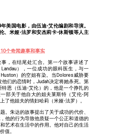
989年美国电影，由伍迪-艾伦编剧和导演。
艾伦、米娅-法罗和安杰莉卡-休斯顿等人主
10个奇闻趣事和事实
故事，在结尾处汇合。第一个故事讲述了
Martin Landau），一位成功的眼科医生，与一
ica Huston）的空姐有染。当Dolores威胁要
发他们的恋情时，Judah决定将她杀死。第
斯特恩（伍迪-艾伦）的，他是一个挣扎的
一部关于他自大的姐夫莱斯特（艾伦-阿
上了他姐夫的情妇哈莉（米娅-法罗）。
主题。朱达的故事提出了关于成功的代价、
扰，他的行为导致他质疑一个公正和道德的
福和艺术在生活中的作用。他对自己的生活
价值。