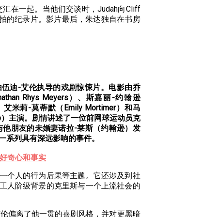
一起。当他们交谈时，Judah向Cliff
一直想拍的纪录片。影片最后，朱达独自在书房
5年由伍迪-艾伦执导的戏剧惊悚片。电影由乔
than Rhys Meyers）、斯嘉丽-约翰逊
on）、艾米莉-莫蒂默（Emily Mortimer）和马
Goode）主演。剧情讲述了一位前网球运动员克
与他朋友的未婚妻诺拉-莱斯（约翰逊）发
一系列具有深远影响的事件。
个好奇心和事实
一个人的行为后果等主题。它还涉及到社
工人阶级背景的克里斯与一个上流社会的
艾伦偏离了他一贯的喜剧风格，并对更黑暗