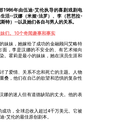
部1986年由伍迪-艾伦执导的喜剧戏剧电
生活--汉娜（米娅-法罗）、李（芭芭拉-
威斯特）--以及她们各自与男人的关系。
妹们。10个奇闻趣事和事实
的妹妹，她嫁给了成功的金融顾问艾略特
方面，李是汉娜的不安全的、有艺术倾向
染。霍莉是最小的妹妹，她在演员生涯和
讨了爱情、关系不忠和死亡的主题。人物
重叠，他们在自己的欲望和恐惧的复杂性
是汉娜的迷人但有道德缺陷的丈夫。他的表
的成功，全球总收入超过4千万美元。它被
迪-艾伦的最佳原创剧本。