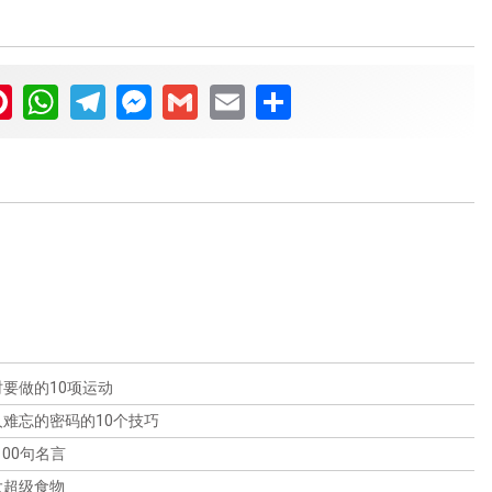
ter
Pinterest
WhatsApp
Telegram
Messenger
Gmail
Email
Share
开罗的紫玫瑰：10个奇闻趣事和事实
泽尔：10个奇闻趣事和事实
关于《超级马里奥兄弟》的10个好奇
百老汇上空的子弹：10个奇闻和事实
通过伍迪-艾伦的《
"The Purple Rose of Cairo"
》进行一次
心。
探索伍迪-艾伦1983年拍摄的模拟记录片《泽尔》的迷人
记忆之旅--一部完全在新泽西拍摄的永恒的杰作。跟随标
世界。在这篇文章中，我们强调了10个耐人寻味的奇闻异
志性的米娅-法罗带来的塞西莉亚的迷人和异想天开的故
如果你是伍迪-艾伦的经典电影的粉丝，那么你一定不想错
事和事实，揭示了这部标志性电影的幕后细节、主题和文
事，她为银幕上的一个角色而倾倒。但是你知道吗，这部
自1985年发布以来，《超级马里奥兄弟》一直以其隐藏的
过 "百老汇的子弹：10个奇闻趣事"！这部受人喜爱的电影
化意义。
要做的10项运动
电影令人惊叹的视觉效果是通过老式的特效和尖端技术的
宝石吸引着玩家。在这篇文章中，我们将仔细研究这款游
融合了戏剧、喜剧和音乐，把你带到了好莱坞的黄金时
结合实现的？
戏最引人入胜的奥秘，并揭开其隐藏的秘密，让粉丝们回
难忘的密码的10个技巧
代！这部受人喜爱的电影是戏剧、喜剧和音乐的迷人融
味无穷。此外，我们还将探讨该游戏的不同电影改编，并
合，将你带入好莱坞的黄金时代。在这里，我们将仔细看
00句名言
深入研究有史以来最受喜爱的游戏之一的持久吸引力。
看关于这部电影的制作及其天才演员的10个迷人的事实和
大超级食物