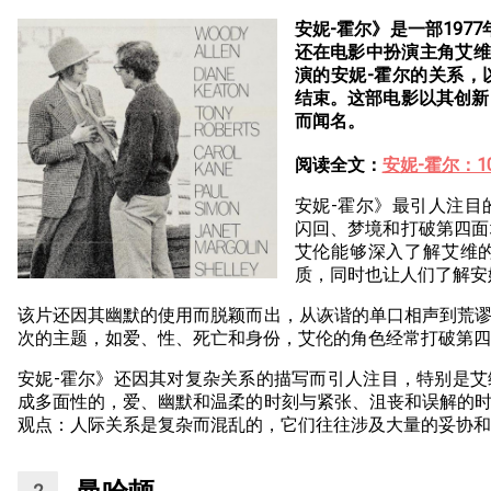
安妮-霍尔》是一部197
还在电影中扮演主角艾维
演的安妮-霍尔的关系，
结束。这部电影以其创新
而闻名。
阅读全文：
安妮-霍尔：
安妮-霍尔》最引人注目
闪回、梦境和打破第四面
艾伦能够深入了解艾维
质，同时也让人们了解安
该片还因其幽默的使用而脱颖而出，从诙谐的单口相声到荒
次的主题，如爱、性、死亡和身份，艾伦的角色经常打破第四
安妮-霍尔》还因其对复杂关系的描写而引人注目，特别是
成多面性的，爱、幽默和温柔的时刻与紧张、沮丧和误解的
观点：人际关系是复杂而混乱的，它们往往涉及大量的妥协和