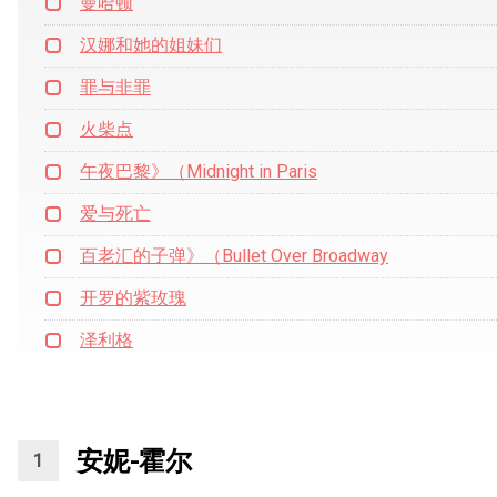
曼哈顿
汉娜和她的姐妹们
罪与非罪
火柴点
午夜巴黎》（Midnight in Paris
爱与死亡
百老汇的子弹》（Bullet Over Broadway
开罗的紫玫瑰
泽利格
安妮-霍尔