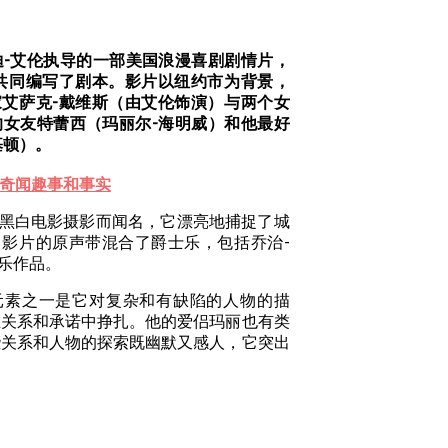
由伍迪-艾伦执导的一部美国浪漫喜剧剧情片，
共同编写了剧本。影片以纽约市为背景，
艾萨克-戴维斯（由艾伦饰演）与两个女
的女友特蕾西（玛丽尔-海明威）和他最好
基顿）。
个奇闻趣事和事实
黑白电影摄影而闻名，它漂亮地捕捉了城
影片的原声带混合了爵士乐，包括乔治-
乐作品。
元素之一是它对复杂和有缺陷的人物的描
在关系和承诺中挣扎。他的爱侣玛丽也有类
些关系和人物的探索既幽默又感人，它突出