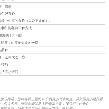
好奇心。无论你是铁杆影迷还是第一次发现 "百老汇的子
弹"......这都是热爱经典电影的人的必读书。
10幅画
0个好奇心
示录中生存的食物（以及更多的）。
康和美容的10种方法
加索的十大问题
题解答：你需要知道的一切
狗品种
虫，让你大吃一惊
个技巧
制祛痘小窍门
m是一个娱乐网站，提供各种主题的10个项目的列表集合。从旅游目的地推荐
误、名人名言、烹饪食谱以及各种奇闻异事，我们相信你会在
m找到有趣的东西。如果你喜欢我们的任何内容，请分享它