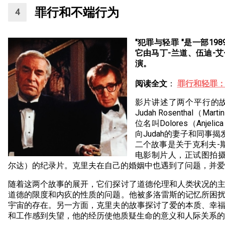
罪行和不端行为
"犯罪与轻罪 "是一部1
它由马丁-兰道、伍迪-
演。
阅读全文
：
罪行和轻罪：
影片讲述了两个平行的
Judah Rosenthal（
位名叫Dolores（Anjel
向Judah的妻子和同事揭
二个故事是关于克利夫-
电影制片人，正试图拍摄
尔达）的纪录片。克里夫在自己的婚姻中也遇到了问题，并爱
随着这两个故事的展开，它们探讨了道德伦理和人类状况的
道德的限度和内疚的性质的问题。他被多洛雷斯的记忆所困
宇宙的存在。另一方面，克里夫的故事探讨了爱的本质、幸
和工作感到失望，他的经历使他质疑生命的意义和人际关系的