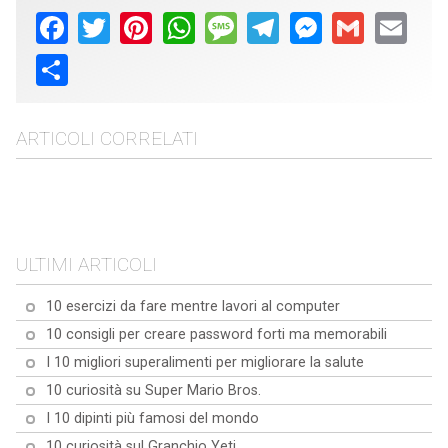
Facebook
Twitter
Pinterest
WhatsApp
Message
Telegram
Messenger
Gmail
Email
Share
ARTICOLI CORRELATI
10 famose citazioni sul
10 citazioni famose sul
tempo
100 citazioni famose di
cuore
Paulo Coelho
ULTIMI ARTICOLI
10 esercizi da fare mentre lavori al computer
10 consigli per creare password forti ma memorabili
I 10 migliori superalimenti per migliorare la salute
10 curiosità su Super Mario Bros.
I 10 dipinti più famosi del mondo
10 curiosità sul Granchio Yeti