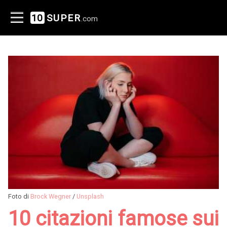
10
SUPER
.com
Foto di
Brock Wegner
/
Unsplash
10 citazioni famose sui