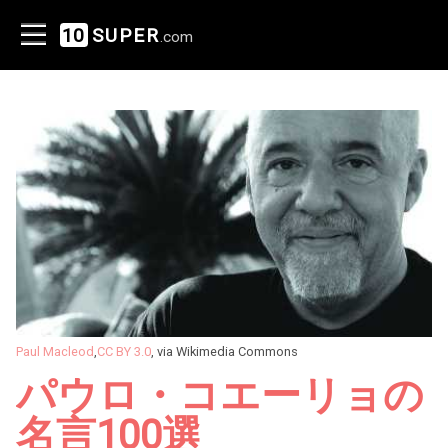
10
SUPER
.com
Paul Macleod
,
CC BY 3.0
, via Wikimedia Commons
パウロ・コエーリョの
名言100選