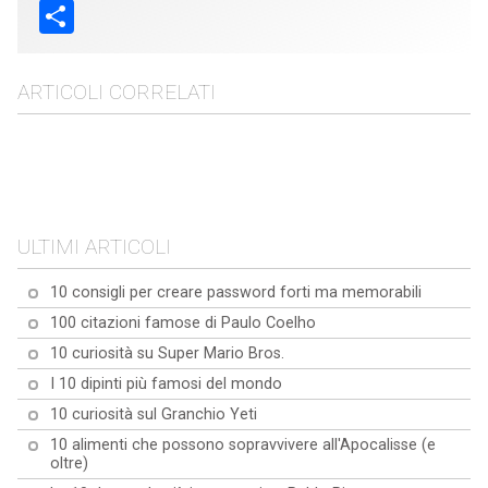
Share
ARTICOLI CORRELATI
Le 10 domande più
10 modi in cui l'acqua di
frequenti sull'Aloe Vera:
I 10 migliori superalimenti
riso può giovare alla tua
Tutto quello che devi
10 esercizi da fare
per migliorare la salute
salute e alla tua bellezza
sapere
mentre lavori al computer
ULTIMI ARTICOLI
10 consigli per creare password forti ma memorabili
100 citazioni famose di Paulo Coelho
10 curiosità su Super Mario Bros.
I 10 dipinti più famosi del mondo
10 curiosità sul Granchio Yeti
10 alimenti che possono sopravvivere all'Apocalisse (e
oltre)