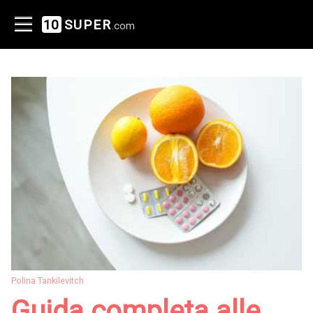
10
SUPER
.com
Polina Tankilevitch
Guida completa alle