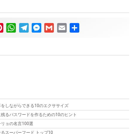
ter
Pinterest
WhatsApp
Telegram
Messenger
Gmail
Email
Share
夢の解釈：よく見る夢10選とその意味
グロッソフォビア（人前で話すこと
人見知りを克服するための10のヒン
への恐怖）を克服する10のヒント
ヘモフォビア（血液恐怖症）を克服す
夢から覚めたとき、混乱したり、興味を引かれたり、あ
ト
るいは少し怖くなったりしたことはありませんか？ 飛ぶ
るための10のヒント
夢、落ちる夢、追いかけられる夢、人前で裸になる夢な
人前で話すことを考えただけで、冷や汗が出てきません
ど、夢は奇妙であり、また明らかになることがありま
人見知りは、他人と有意義なつながりを持つことから私
か？プレゼンを求められると、手が震え、心臓がバクバ
血液は生命を維持するための物質であるにもかかわら
をしながらできる10のエクササイズ
す。しかし、これらの夢にはどのような意味があるので
たちを遠ざけます。この記事では、人見知りを克服し、
クしてしまいますか？もしそうなら、あなたは一人では
ず、血液恐怖症の人にとっては、恐怖や不安の強い感情
しょうか？この記事では、最も一般的な10の夢とその意
他人とより強いつながりを築くための10の実践的なヒン
残るパスワードを作るための10のヒント
ないことをお伝えしましょう。人前で話すのが怖いとい
を引き起こす可能性があります。血液恐怖症は、衰弱
味を探り、あなたの潜在意識があなたに何を伝えようと
トを探ります。
う恐怖症は、多くの人が抱える不安です。しかし、恐れ
リョの名言100選
し、制限され、恥ずかしくさえあります。しかし、その
しているのか、その洞察を提供します。さあ、夢占いの
ることはありません。いくつかの重要な戦略とテクニッ
恐怖に人生を支配される必要はありません。適切な戦略
魅力的な世界に飛び込んで、あなたの心の奥底にある考
るスーパーフード トップ10
クに従うことで、恐怖を克服し、自信を持って効果的に