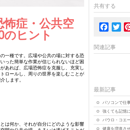
共有する
恐怖症・公共空
Facebook
Twit
0のヒント
関連記事
害の一種です。広場や公共の場に対する恐
といった簡単な作業が信じられないほど困
クがあれば、広場恐怖症を克服し、充実し
ントロールし、周りの世界を楽しむことが
紹介します。
最新記事
パソコンで仕事
強くても記憶に
パウロ・コエー
症とは何か、それが自分にどのような影響
健康を増進させ