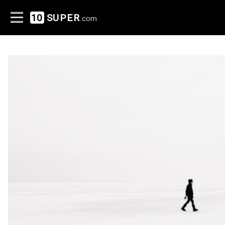
10
SUPER
.com