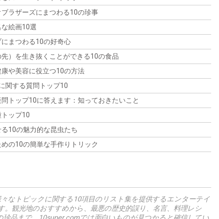
やテクニックを使えば、ヘモフォビアを管理し、克服す
えや感情の秘密を解き明かす準備をしましょう。
人前で話せるようになることができます。この記事で
ブラザーズにまつわる10の珍事
ることも可能です。この記事では、恐怖と向き合い、不
は、Glossophobiaを克服し、ステージの達人になるため
安を軽減し、より充実した人生を送るための10の強力な
な絵画10選
の10のヒントを紹介します。
ヒントを探ります。
にまつわる10の好奇心
先）を生き抜くことができる10の食品
康や美容に役立つ10の方法
assoに関する質問トップ10
問トップ10に答えます：知っておきたいこと
トップ10
る10の魅力的な昆虫たち
めの10の簡単な手作りトリック
omは、様々なトピックに関する10項目のリスト集を提供するエンターテイ
す。観光地のおすすめから、最悪の歴史的誤り、名言、料理レシ
珍品まで、10super.comでは面白いものが見つかると確信してい