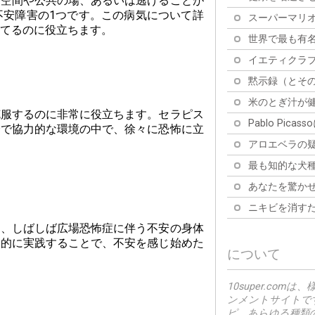
な空間や公共の場、あるいは逃げることが
不安障害の1つです。この病気について詳
スーパーマリオ
てるのに役立ちます。
世界で最も有名
イエティクラブ
黙示録（とその
米のとぎ汁が健
克服するのに非常に役立ちます。セラピス
Pablo Pic
全で協力的な環境の中で、徐々に恐怖に立
アロエベラの疑
最も知的な犬種
あなたを驚かせ
ニキビを消すた
は、しばしば広場恐怖症に伴う不安の身体
期的に実践することで、不安を感じ始めた
について
10super.c
ンメントサイトで
ピ、あらゆる種類の