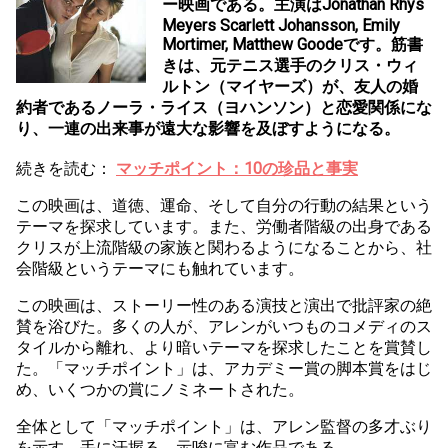
ー映画である。主演はJonathan Rhys
Meyers Scarlett Johansson, Emily
Mortimer, Matthew Goodeです。筋書
きは、元テニス選手のクリス・ウィ
ルトン（マイヤーズ）が、友人の婚
約者であるノーラ・ライス（ヨハンソン）と恋愛関係にな
り、一連の出来事が遠大な影響を及ぼすようになる。
続きを読む：
マッチポイント：10の珍品と事実
この映画は、道徳、運命、そして自分の行動の結果という
テーマを探求しています。また、労働者階級の出身である
クリスが上流階級の家族と関わるようになることから、社
会階級というテーマにも触れています。
この映画は、ストーリー性のある演技と演出で批評家の絶
賛を浴びた。多くの人が、アレンがいつものコメディのス
タイルから離れ、より暗いテーマを探求したことを賞賛し
た。「マッチポイント」は、アカデミー賞の脚本賞をはじ
め、いくつかの賞にノミネートされた。
全体として「マッチポイント」は、アレン監督の多才ぶり
を示す、手に汗握る、示唆に富む作品である。