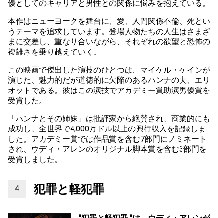
優としてのキャリアと男性との関係に悩みを抱えている。
本作はニューヨークを舞台に、愛、人間関係不倫、死とい
うテーマを追求しています。登場人物たちの人生はさまざ
まに交差し、重なり合いながら、それぞれの欲望と恐怖の
複雑さを乗り越えていく。
この映画で傑出した演技のひとつは、マイケル・ケインが
演じた、魅力的だが道徳的に欠陥のあるハンナの夫、エリ
オットである。彼はこの演技でアカデミー賞助演男優賞を
受賞した。
「ハンナとその姉妹」は批評家から絶賛され、商業的にも
成功し、全世界で4,000万ドル以上の興行収入を記録しま
した。アカデミー賞では作品賞を含む7部門にノミネート
され、ウディ・アレンのオリジナル脚本賞を含む3部門を
受賞しました。
犯罪と軽犯罪
"犯罪と軽犯罪 "は、ウディ・アレンが