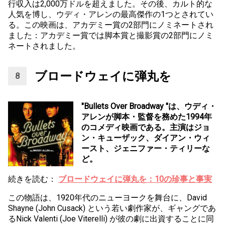
行収入は2,000万ドルを超えました。その後、カルト的な
人気を博し、ウディ・アレンの最高傑作の1つとされてい
る。この映画は、アカデミー賞の2部門にノミネートされ
ました：アカデミー賞では脚本賞と撮影賞の2部門にノミ
ネートされました。
ブロードウェイに弾丸を
"Bullets Over Broadway "は、ウディ・
アレンが脚本・監督を務めた1994年
のコメディ映画である。主演はジョ
ン・キューザック、ダイアン・ウィ
ースト、ジェニファー・ティリーな
ど。
続きを読む：
ブロードウェイに弾丸を：10の珍事と事実
この物語は、1920年代のニューヨークを舞台に、David
Shayne (John Cusack) という若い劇作家が、ギャングであ
るNick Valenti (Joe Viterelli) が彼の劇に出資することに同