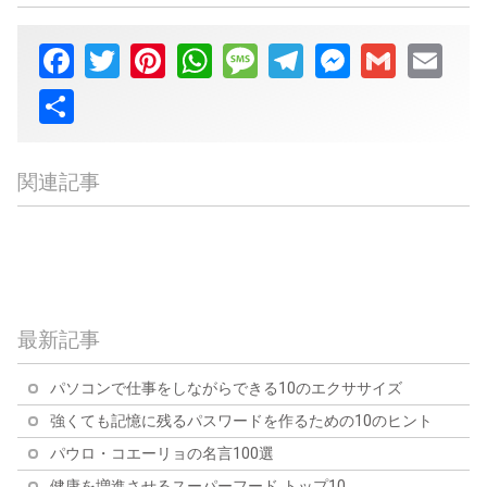
Facebook
Twitter
Pinterest
WhatsApp
Message
Telegram
Messenger
Gmail
Email
Share
関連記事
ゼリグ：10の珍事と事実
スーパーマリオブラザー
ブロードウェイに弾丸
ズにまつわる10の珍事
カイロの紫のバラ：10の
を：10の珍事と事実
珍事と事実
最新記事
パソコンで仕事をしながらできる10のエクササイズ
強くても記憶に残るパスワードを作るための10のヒント
パウロ・コエーリョの名言100選
健康を増進させるスーパーフード トップ10