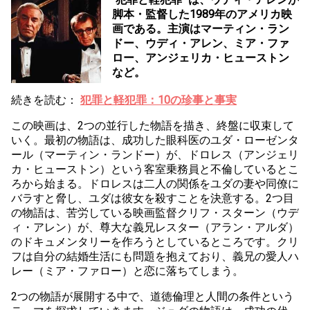
脚本・監督した1989年のアメリカ映
画である。主演はマーティン・ラン
ドー、ウディ・アレン、ミア・ファ
ロー、アンジェリカ・ヒューストン
など。
続きを読む：
犯罪と軽犯罪：10の珍事と事実
この映画は、2つの並行した物語を描き、終盤に収束して
いく。最初の物語は、成功した眼科医のユダ・ローゼンタ
ール（マーティン・ランドー）が、ドロレス（アンジェリ
カ・ヒューストン）という客室乗務員と不倫しているとこ
ろから始まる。ドロレスは二人の関係をユダの妻や同僚に
バラすと脅し、ユダは彼女を殺すことを決意する。2つ目
の物語は、苦労している映画監督クリフ・スターン（ウデ
ィ・アレン）が、尊大な義兄レスター（アラン・アルダ）
のドキュメンタリーを作ろうとしているところです。クリ
フは自分の結婚生活にも問題を抱えており、義兄の愛人ハ
レー（ミア・ファロー）と恋に落ちてしまう。
2つの物語が展開する中で、道徳倫理と人間の条件という