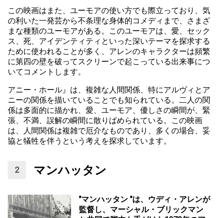
この映画はまた、ユーモアの使い方でも際立っており、気
の利いた一発芸から不条理な身体的コメディまで、さまざ
まな種類のユーモアがある。このユーモアは、愛、セック
ス、死、アイデンティティといった深いテーマを探求する
ために使われることが多く、アレンのキャラクターは頻繁
に第四の壁を破ってスクリーンで起こっている出来事につ
いてコメントします。
アニー・ホール』は、複雑な人間関係、特にアルヴィとア
ニーの関係を描いていることでも知られている。二人の関
係は多面的に描かれ、愛、ユーモア、優しさの瞬間が、緊
張、不満、誤解の瞬間に散りばめられている。この映画
は、人間関係は複雑で厄介なものであり、多くの場合、妥
協と犠牲を伴うという考えを探求しています。
マンハッタン
"マンハッタン "は、ウディ・アレンが
監督し、マーシャル・ブリックマン