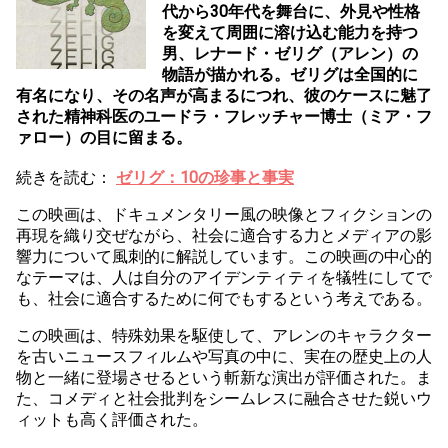
代から30年代を舞台に、外見や性格
を変えて周囲に溶け込む能力を持つ
男、レナード・ゼリグ（アレン）の
物語が描かれる。ゼリグは全国的に
有名になり、その名声が高まるにつれ、彼のケースに魅了
された精神科医のユードラ・フレッチャー博士（ミア・フ
ァロー）の目に留まる。
続きを読む：
ゼリグ：10の珍事と事実
この映画は、ドキュメンタリー風の映像とフィクションの
再現を織り交ぜながら、社会に適合する力とメディアの影
響力について風刺的に解説しています。この映画の中心的
なテーマは、人は自分のアイデンティティを犠牲にしてで
も、社会に適合するために何でもするという考えである。
この映画は、特殊効果を駆使して、アレンのキャラクター
を古いニュースフィルムや写真の中に、実在の歴史上の人
物と一緒に登場させるという斬新な演出が評価された。ま
た、コメディと社会批判をシームレスに融合させた鋭いウ
ィットも高く評価された。