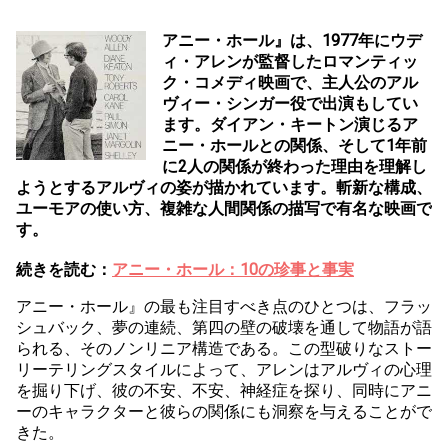
アニー・ホール』は、1977年にウデ
ィ・アレンが監督したロマンティッ
ク・コメディ映画で、主人公のアル
ヴィー・シンガー役で出演もしてい
ます。ダイアン・キートン演じるア
ニー・ホールとの関係、そして1年前
に2人の関係が終わった理由を理解し
ようとするアルヴィの姿が描かれています。斬新な構成、
ユーモアの使い方、複雑な人間関係の描写で有名な映画で
す。
続きを読む：
アニー・ホール：10の珍事と事実
アニー・ホール』の最も注目すべき点のひとつは、フラッ
シュバック、夢の連続、第四の壁の破壊を通して物語が語
られる、そのノンリニア構造である。この型破りなストー
リーテリングスタイルによって、アレンはアルヴィの心理
を掘り下げ、彼の不安、不安、神経症を探り、同時にアニ
ーのキャラクターと彼らの関係にも洞察を与えることがで
きた。