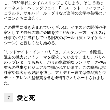
し、1920年代にタイムスリップしてしまう。そこで彼は
アーネスト・ヘミングウェイ、F・スコット・フィッツジ
ェラルド、サルバドール・ダリなど当時の文学や芸術のア
イコンたちに出会う。
この世界に引き込まれていくギルは、イネスとの関係や作
家としての自分の志に疑問を持ち始める。一方、イネスは
仕事でパリに滞在している旧友のポール（演：マイケル・
シーン）と親しくなり始める。
"ミッドナイト・イン・パリ "は、ノスタルジー、創造性、
過去の魅力というテーマを探求しています。また、パリへ
のラブレターでもあり、パリの象徴的なランドマークや街
並みの見事なビジュアルで描かれています。この映画は批
評家や観客から好評を博し、アカデミー賞では作品賞とウ
ディ・アレンの監督賞を含む4部門でノミネートされまし
た。
愛と死