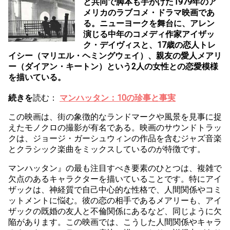
と共同で脚本も手がけた1979年のア
メリカのラブコメ・ドラマ映画であ
る。ニューヨークを舞台に、アレン
演じる中年のコメディ作家アイザッ
ク・デイヴィスと、17歳の恋人トレ
イシー（マリエル・ヘミングウェイ）、親友の愛人メアリ
ー（ダイアン・キートン）という2人の女性との恋愛模様
を描いている。
続きを
読む：
マンハッタン：10の珍事と事実
この映画は、街の象徴的なランドマークや風景を見事に捉
えたモノクロの撮影が有名である。映画のサウンドトラッ
クは、ジョージ・ガーシュウィンの作品を含むジャズ音楽
とクラシック楽曲をミックスしているのが特徴です。
マンハッタン』の最も注目すべき要素のひとつは、複雑で
欠点のあるキャラクターを描いていることです。特にアイ
ザックは、神経質で自己中心的な性格で、人間関係やコミ
ットメントに悩む。彼の恋の相手であるメアリーも、アイ
ザックの既婚の友人と不倫関係にあるなど、同じように欠
陥があります。この映画では、こうした人間関係やキャラ