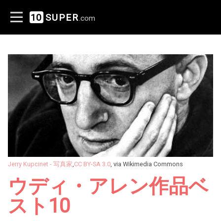
10
SUPER
.com
Jerry Kupcinet - 写真家
,
CC BY-SA 3.0
, via Wikimedia Commons
ウディ・アレン作品ベ
スト10