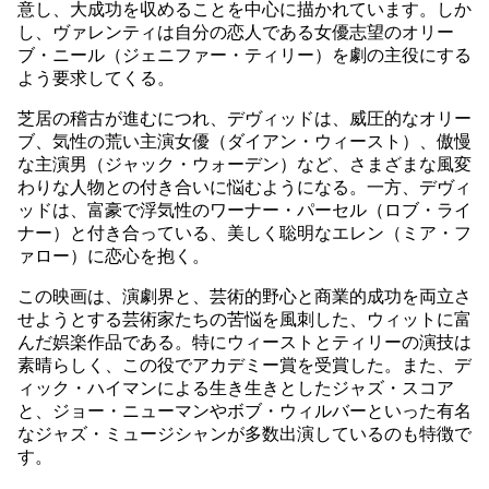
意し、大成功を収めることを中心に描かれています。しか
し、ヴァレンティは自分の恋人である女優志望のオリー
ブ・ニール（ジェニファー・ティリー）を劇の主役にする
よう要求してくる。
芝居の稽古が進むにつれ、デヴィッドは、威圧的なオリー
ブ、気性の荒い主演女優（ダイアン・ウィースト）、傲慢
な主演男（ジャック・ウォーデン）など、さまざまな風変
わりな人物との付き合いに悩むようになる。一方、デヴィ
ッドは、富豪で浮気性のワーナー・パーセル（ロブ・ライ
ナー）と付き合っている、美しく聡明なエレン（ミア・フ
ァロー）に恋心を抱く。
この映画は、演劇界と、芸術的野心と商業的成功を両立さ
せようとする芸術家たちの苦悩を風刺した、ウィットに富
んだ娯楽作品である。特にウィーストとティリーの演技は
素晴らしく、この役でアカデミー賞を受賞した。また、デ
ィック・ハイマンによる生き生きとしたジャズ・スコア
と、ジョー・ニューマンやボブ・ウィルバーといった有名
なジャズ・ミュージシャンが多数出演しているのも特徴で
す。