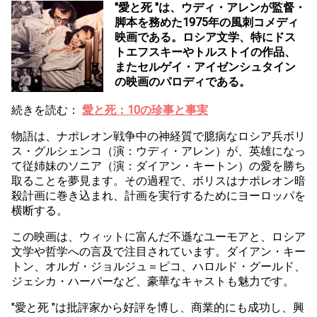
"愛と死 "は、ウディ・アレンが監督・
脚本を務めた1975年の風刺コメディ
映画である。ロシア文学、特にドス
トエフスキーやトルストイの作品、
またセルゲイ・アイゼンシュタイン
の映画のパロディである。
続きを読む：
愛と死：10の珍事と事実
物語は、ナポレオン戦争中の神経質で臆病なロシア兵ボリ
ス・グルシェンコ（演：ウディ・アレン）が、英雄になっ
て従姉妹のソニア（演：ダイアン・キートン）の愛を勝ち
取ることを夢見ます。その過程で、ボリスはナポレオン暗
殺計画に巻き込まれ、計画を実行するためにヨーロッパを
横断する。
この映画は、ウィットに富んだ不遜なユーモアと、ロシア
文学や哲学への言及で注目されています。ダイアン・キー
トン、オルガ・ジョルジュ＝ピコ、ハロルド・グールド、
ジェシカ・ハーパーなど、豪華なキャストも魅力です。
"愛と死 "は批評家から好評を博し、商業的にも成功し、興