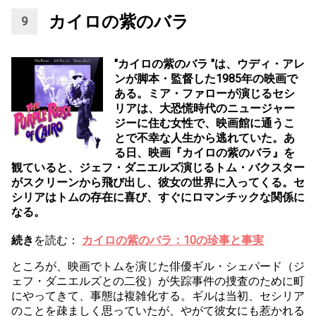
カイロの紫のバラ
"カイロの紫のバラ "は、ウディ・アレ
ンが脚本・監督した1985年の映画で
ある。ミア・ファローが演じるセシ
リアは、大恐慌時代のニュージャー
ジーに住む女性で、映画館に通うこ
とで不幸な人生から逃れていた。あ
る日、映画『カイロの紫のバラ』を
観ていると、ジェフ・ダニエルズ演じるトム・バクスター
がスクリーンから飛び出し、彼女の世界に入ってくる。セ
シリアはトムの存在に喜び、すぐにロマンチックな関係に
なる。
続き
を読む：
カイロの紫のバラ：10の珍事と事実
ところが、映画でトムを演じた俳優ギル・シェパード（ジ
ェフ・ダニエルズとの二役）が失踪事件の捜査のために町
にやってきて、事態は複雑化する。ギルは当初、セシリア
のことを疎ましく思っていたが、やがて彼女にも惹かれる