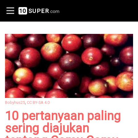
10
SUPER
.com
Bobyhus25
,
CC BY-SA 4.0
10 pertanyaan paling
sering diajukan