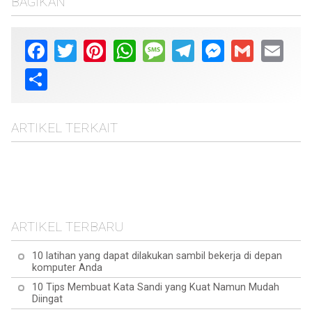
BAGIKAN
Facebook
Twitter
Pinterest
WhatsApp
Message
Telegram
Messenger
Gmail
Email
Share
ARTIKEL TERKAIT
10 pertanyaan paling
10 pertanyaan paling
sering diajukan tentang
10 pertanyaan paling
sering diajukan tentang
Quinoa
10 pertanyaan paling
umum tentang Kunyit
Maca
sering diajukan tentang
ARTIKEL TERBARU
Baobab
10 latihan yang dapat dilakukan sambil bekerja di depan
komputer Anda
10 Tips Membuat Kata Sandi yang Kuat Namun Mudah
Diingat