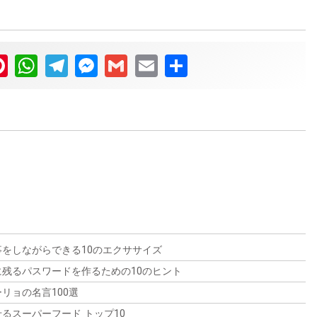
ter
Pinterest
WhatsApp
Telegram
Messenger
Gmail
Email
Share
キヌアに関するよくある質問トップ
マカに関するよくある質問トップ10
10
ウコンに関するよくある質問トップ
バオバブに関するよくある質問トッ
10
マカに関する最も一般的な質問に対する重要な答えを発
キヌアに関するよくある質問トップ10」-キヌアに関する
プ10
見してください。マカの安全性や効能、摂取量や使用上
究極のガイドブック-で、このスーパーフードについて必
の注意点など、この簡潔なガイドは、この万能な根菜に
ターメリックについて興味がありますか？この記事で
要な答えを得ましょう！
ついて貴重な洞察を提供します。
は、この人気のスパイスに関するよくある質問トップ10
バオバブに関するよくある質問トップ10にお答えしま
をしながらできる10のエクササイズ
を紹介しています。ウコンの健康効果、推奨される摂取
す。バオバブの起源や栄養価、料理への利用、持続可能
残るパスワードを作るための10のヒント
量、味の特徴、潜在的な副作用など、ウコンについて理
性など、多用途で高い評価を得ているバオバブについて
リョの名言100選
解を深めてください。ウコンについての疑問が解決する
知識を深めましょう。
はずです。
るスーパーフード トップ10