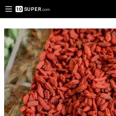
10
SUPER
.com