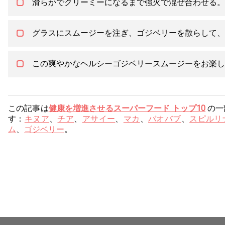
滑らかでクリーミーになるまで強火で混ぜ合わせる。
グラスにスムージーを注ぎ、ゴジベリーを散らして、
この爽やかなヘルシーゴジベリースムージーをお楽し
この記事は
健康を増進させるスーパーフード トップ10
の一
す：
キヌア
、
チア
、
アサイー
、
マカ
、
バオバブ
、
スピルリ
ム
、
ゴジベリー
。