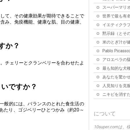
スーパーマリオ
として、その健康効果が期待できることで
世界で最も有名
に含み、免疫機能、健康な肌、目の健康、
イエティクラブ
黙示録（とその
米のとぎ汁が健
すか？
Pablo Pic
アロエベラの疑
す。チェリーとクランベリーを合わせたよ
最も知的な犬種
あなたを驚かせ
よいですか？
人見知りを克服
ニキビを消すた
。一般的には、バランスのとれた食生活の
あたり、ゴジベリーひとつかみ（約20～
について
10super.c