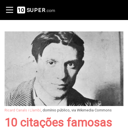
10
SUPER
.com
Ricard Canals i Llambí
, domínio público, via Wikimedia Commons
10 citações famosas