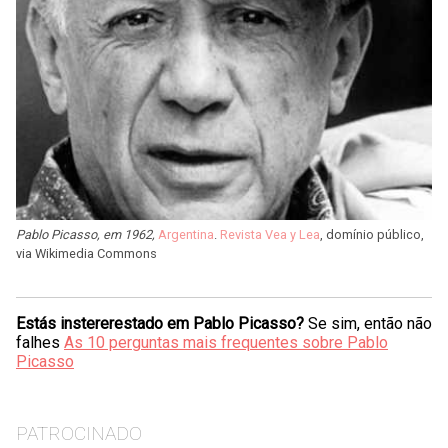
Pablo Picasso, em 1962,
Argentina
.
Revista Vea y Lea
, domínio público,
via Wikimedia Commons
Estás instererestado em Pablo Picasso?
Se sim, então não
falhes
As 10 perguntas mais frequentes sobre Pablo
Picasso
PATROCINADO