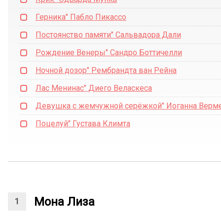
Герника" Пабло Пикассо
Постоянство памяти" Сальвадора Дали
Рождение Венеры" Сандро Боттичелли
Ночной дозор" Рембрандта ван Рейна
Лас Менинас" Диего Веласкеса
Девушка с жемчужной серёжкой" Иоганна Верм
Поцелуй" Густава Климта
Мона Лиза