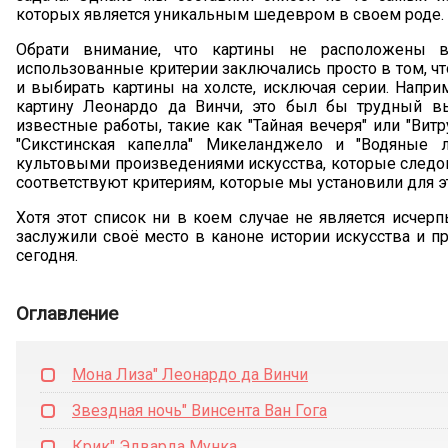
которых является уникальным шедевром в своем роде.
Обрати внимание, что картины не расположены в
использованные критерии заключались просто в том, чт
и выбирать картины на холсте, исключая серии. Напр
картину Леонардо да Винчи, это был бы трудный в
известные работы, такие как "Тайная вечеря" или "Витр
"Сикстинская капелла" Микеланджело и "Водяные л
культовыми произведениями искусства, которые следов
соответствуют критериям, которые мы установили для эт
Хотя этот список ни в коем случае не является исчерп
заслужили своё место в каноне истории искусства и п
сегодня.
Оглавление
Мона Лиза" Леонардо да Винчи
Звездная ночь" Винсента Ван Гога
Крик" Эдварда Мунка