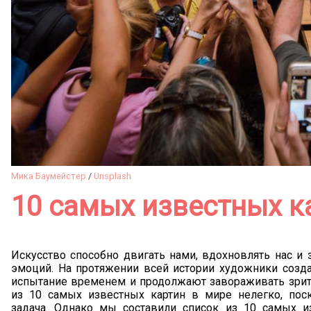
Мика Баумейстер
/
Unsplash
10 самых известных к
Искусство способно двигать нами, вдохновлять нас и
эмоций. На протяжении всей истории художники соз
испытание временем и продолжают завораживать зрите
из 10 самых известных картин в мире нелегко, поск
задача. Однако мы составили список из 10 самых и