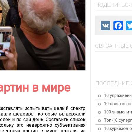
ПОДЕЛИТЬСЯ
VK
Fac
СВЯЗАННЫЕ 
ПОСЛЕДНИЕ 
артин в мире
10 упражнени
10 советов п
 заставлять испытывать целый спектр
100 знаменит
давали шедевры, которые выдержали
лей и по сей день. Составить список
Топ-10 супер
ольку это невероятно субъективная
10 курьёзов о
звестных картин в мире, каждая из