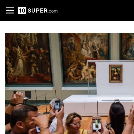
10
SUPER
.com