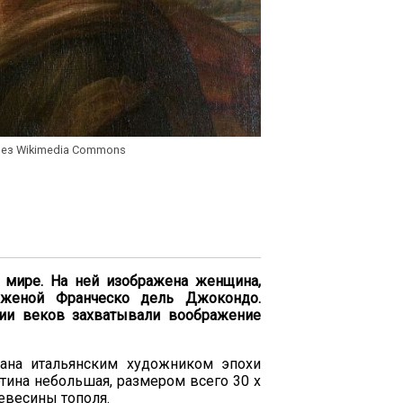
рез Wikimedia Commons
в мире. На ней изображена женщина,
и, женой Франческо дель Джокондо.
нии веков захватывали воображение
дана итальянским художником эпохи
тина небольшая, размером всего 30 х
ревесины тополя.