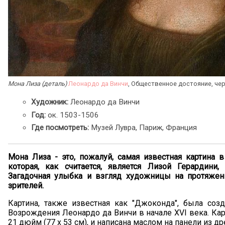
Мона Лиза (деталь)
Леонардо да Винчи
, Общественное достояние, че
Художник:
Леонардо да Винчи
Год:
ок. 1503-1506
Где посмотреть:
Музей Лувра, Париж, Франция
Мона Лиза - это, пожалуй, самая известная картина 
которая, как считается, является Лизой Герардин
Загадочная улыбка и взгляд художницы на протяже
зрителей.
Картина, также известная как "Джоконда", была соз
Возрождения Леонардо да Винчи в начале XVI века. Кар
21 дюйм (77 х 53 см), и написана маслом на панели из д