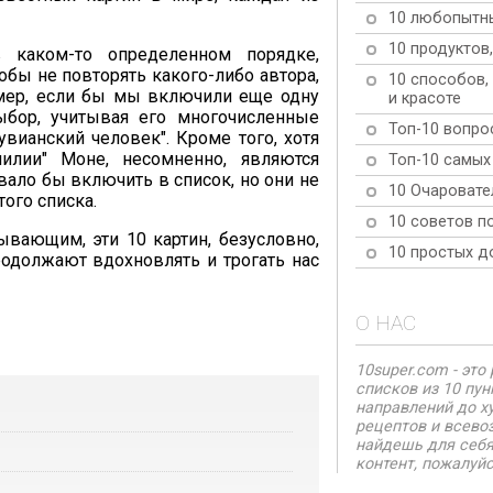
10 любопытны
10 продуктов
 каком-то определенном порядке,
обы не повторять какого-либо автора,
10 способов,
имер, если бы мы включили еще одну
и красоте
ыбор, учитывая его многочисленные
Топ-10 вопрос
увианский человек". Кроме того, хотя
илии" Моне, несомненно, являются
Топ-10 самых
ало бы включить в список, но они не
10 Очаровате
ого списка.
10 советов п
ывающим, эти 10 картин, безусловно,
10 простых д
родолжают вдохновлять и трогать нас
О НАС
10super.com - эт
списков из 10 пу
направлений до х
рецептов и всево
найдешь для себя
контент, пожалуйс