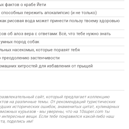
важных культурных достопримечательностей Испании.
которые дают представление о его художественном
х фактов о крабе Йети
видении и подходе к жизни.
, способных пережить апокалипсис (и не только)
 как рисовая вода может принести пользу твоему здоровью
ов об алоэ вера с ответами: Всё, что тебе нужно знать
 умных пород собак
льных насекомых, которые поразят тебя
о преодолению застенчивости
омашних хитростей для избавления от прыщей
о развлекательный сайт, который предлагает коллекцию
нктов на различные темы. От рекомендаций туристических
удших исторических ошибок, знаменитых цитат, кулинарных
зможных курьезов - мы уверены, что на 10super.com ты
 интересные вещи. Если тебе понравился какой-либо наш
та, поделись им!