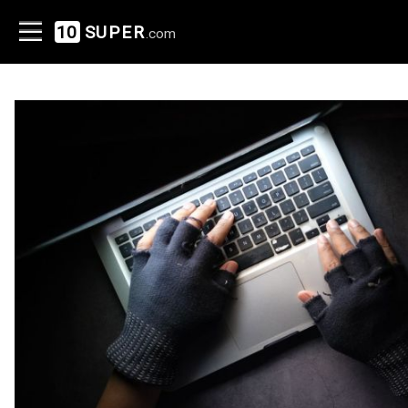
10
SUPER
.com