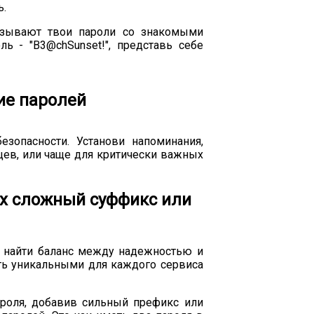
ь.
вязывают твои пароли со знакомыми
ь - "B3@chSunset!", представь себе
ие паролей
зопасности. Установи напоминания,
цев, или чаще для критически важных
их сложный суффикс или
 найти баланс между надежностью и
ть уникальными для каждого сервиса
роля, добавив сильный префикс или