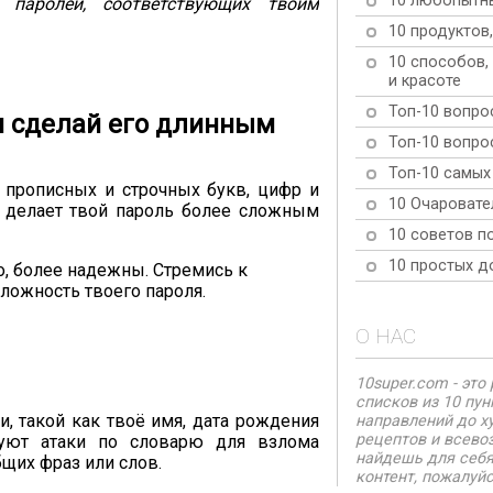
10 любопытны
 паролей, соответствующих твоим
10 продуктов
10 способов,
и красоте
Топ-10 вопро
и сделай его длинным
Топ-10 вопрос
Топ-10 самых
 прописных и строчных букв, цифр и
10 Очаровате
 делает твой пароль более сложным
10 советов п
10 простых д
о, более надежны. Стремись к
ложность твоего пароля.
О НАС
10super.com - эт
списков из 10 пу
, такой как твоё имя, дата рождения
направлений до х
рецептов и всево
зуют атаки по словарю для взлома
найдешь для себя
щих фраз или слов.
контент, пожалуйс