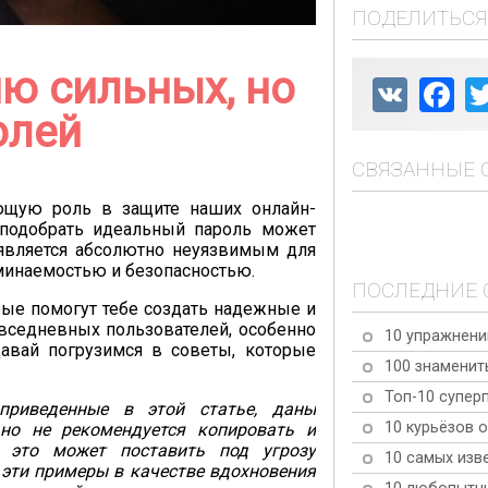
ПОДЕЛИТЬСЯ
ию сильных, но
VK
Fac
олей
СВЯЗАННЫЕ 
щую роль в защите наших онлайн-
 подобрать идеальный пароль может
е является абсолютно неуязвимым для
минаемостью и безопасностью.
ПОСЛЕДНИЕ 
рые помогут тебе создать надежные и
вседневных пользователей, особенно
10 упражнени
Давай погрузимся в советы, которые
100 знаменит
Топ-10 супер
приведенные в этой статье, даны
10 курьёзов о
ьно не рекомендуется копировать и
 это может поставить под угрозу
10 самых изв
 эти примеры в качестве вдохновения