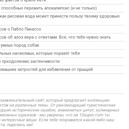
х фактов о крабе Йети
, способных пережить апокалипсис (и не только)
 как рисовая вода может принести пользу твоему здоровью
сов о Пабло Пикассо
ов об алоэ вера с ответами: Всё, что тебе нужно знать
 умных пород собак
льных насекомых, которые поразят тебя
о преодолению застенчивости
омашних хитростей для избавления от прыщей
о развлекательный сайт, который предлагает коллекцию
нктов на различные темы. От рекомендаций туристических
удших исторических ошибок, знаменитых цитат, кулинарных
зможных курьезов - мы уверены, что на 10super.com ты
 интересные вещи. Если тебе понравился какой-либо наш
та, поделись им!