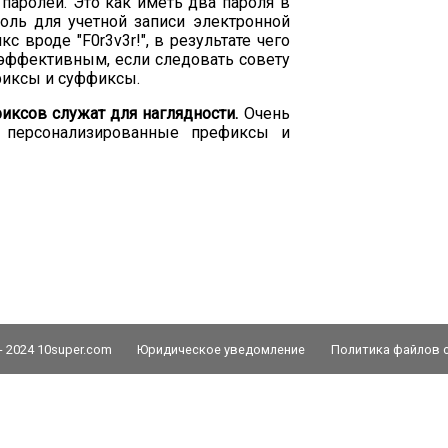
паролей. Это как иметь два пароля в
роль для учетной записи электронной
с вроде "F0r3v3r!", в результате чего
е эффективным, если следовать совету
фиксы и суффиксы.
ксов служат для наглядности.
Очень
 персонализированные префиксы и
- 2024 10super.com
Юридическое уведомление
Политика файлов c