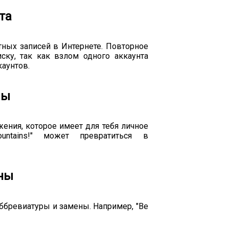
та
тных записей в Интернете. Повторное
ску, так как взлом одного аккаунта
каунтов.
зы
ения, которое имеет для тебя личное
untains!" может превратиться в
ны
ббревиатуры и замены. Например, "Be