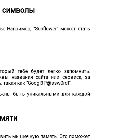
е символы
 Например, "Sunflower" может стать
торый тебе будет легко запомнить.
вы названия сайта или сервиса, за
такая как "Googl3P@ssw0rd!".
олжны быть уникальными для каждой
амяти
азвить мышечную память. Это поможет