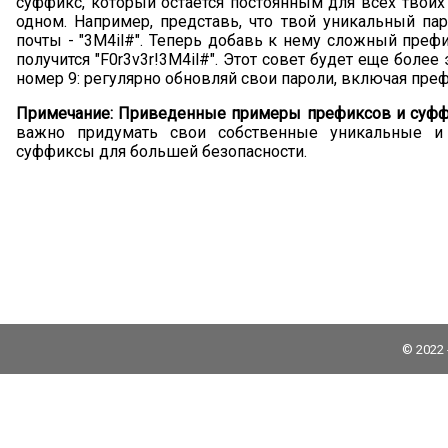
суффикс, который остается постоянным для всех твоих 
одном. Например, представь, что твой уникальный па
почты - "3M4il#". Теперь добавь к нему сложный префик
получится "F0r3v3r!3M4il#". Этот совет будет еще боле
номер 9: регулярно обновляй свои пароли, включая пре
Примечание: Приведенные примеры префиксов и суффи
важно придумать свои собственные уникальные и
суффиксы для большей безопасности.
© 2022 
VK
Facebook
Twitter
Pinterest
WhatsApp
Telegram
Messenger
Share