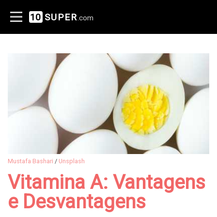
10
SUPER
.com
Mustafa Bashari
/
Unsplash
Vitamina A: Vantagens
e Desvantagens