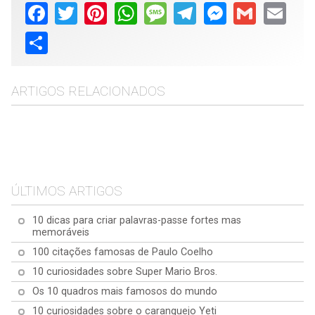
Facebook
Twitter
Pinterest
WhatsApp
Message
Telegram
Messenger
Gmail
Email
Share
ARTIGOS RELACIONADOS
10 exercícios para
10 maneiras como a
fazeres enquanto
Os 10 melhores
água do arroz pode
trabalhas no computador
Top 10 Aloe Vera
superalimentos para
beneficiar a tua saúde e
Perguntas respondidas:
melhorar a tua saúde
beleza
ÚLTIMOS ARTIGOS
Tudo o que precisas de
saber
10 dicas para criar palavras-passe fortes mas
memoráveis
100 citações famosas de Paulo Coelho
10 curiosidades sobre Super Mario Bros.
Os 10 quadros mais famosos do mundo
10 curiosidades sobre o caranguejo Yeti