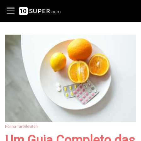
10
SUPER
.com
Polina Tankilevitch
Um Guia Completo das