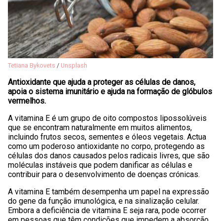
Tetiana Bykovets
/
Unsplash
Antioxidante que ajuda a proteger as células de danos,
apoia o sistema imunitário e ajuda na formação de glóbulos
vermelhos.
A vitamina E é um grupo de oito compostos lipossolúveis
que se encontram naturalmente em muitos alimentos,
incluindo frutos secos, sementes e óleos vegetais. Actua
como um poderoso antioxidante no corpo, protegendo as
células dos danos causados pelos radicais livres, que são
moléculas instáveis que podem danificar as células e
contribuir para o desenvolvimento de doenças crónicas.
A vitamina E também desempenha um papel na expressão
do gene da função imunológica, e na sinalização celular.
Embora a deficiência de vitamina E seja rara, pode ocorrer
em pessoas que têm condições que impedem a absorção