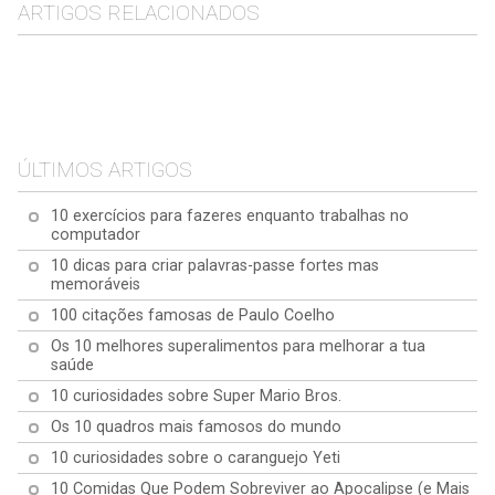
ARTIGOS RELACIONADOS
As 10 perguntas mais
As 10 perguntas mais
frequentes sobre o
As 10 perguntas mais
frequentes sobre a
Baobá
As 10 perguntas mais
frequentes sobre a Maca
Quinoa
frequentes sobre a
ÚLTIMOS ARTIGOS
curcuma
10 exercícios para fazeres enquanto trabalhas no
computador
10 dicas para criar palavras-passe fortes mas
memoráveis
100 citações famosas de Paulo Coelho
Os 10 melhores superalimentos para melhorar a tua
saúde
10 curiosidades sobre Super Mario Bros.
Os 10 quadros mais famosos do mundo
10 curiosidades sobre o caranguejo Yeti
10 Comidas Que Podem Sobreviver ao Apocalipse (e Mais