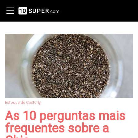
10
SUPER
.com
Estoque de Castorly
As 10 perguntas mais
frequentes sobre a