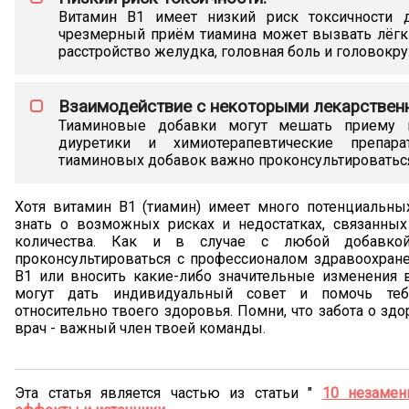
Витамин В1 имеет низкий риск токсичности 
чрезмерный приём тиамина может вызвать лёгк
расстройство желудка, головная боль и головокр
Взаимодействие с некоторыми лекарствен
Тиаминовые добавки могут мешать приему н
диуретики и химиотерапевтические препа
тиаминовых добавок важно проконсультироватьс
Хотя витамин В1 (тиамин) имеет много потенциальны
знать о возможных рисках и недостатках, связанн
количества. Как и в случае с любой добавкой
проконсультироваться с профессионалом здравоохран
В1 или вносить какие-либо значительные изменения 
могут дать индивидуальный совет и помочь теб
относительно твоего здоровья. Помни, что забота о здо
врач - важный член твоей команды.
Эта статья является частью из статьи "
10 незамен