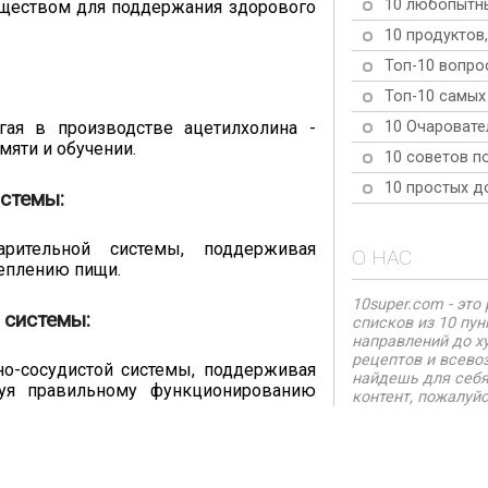
10 любопытны
еществом для поддержания здорового
10 продуктов
Топ-10 вопро
Топ-10 самых
10 Очаровате
гая в производстве ацетилхолина -
мяти и обучении.
10 советов п
10 простых д
стемы:
рительной системы, поддерживая
О НАС
щеплению пищи.
10super.com - эт
 системы:
списков из 10 пу
направлений до х
рецептов и всево
о-сосудистой системы, поддерживая
найдешь для себя
вуя правильному функционированию
контент, пожалуйс