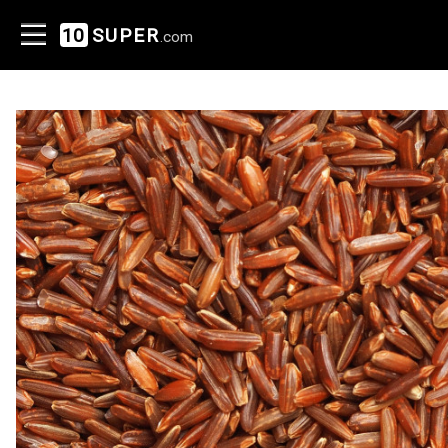
10
SUPER
.com