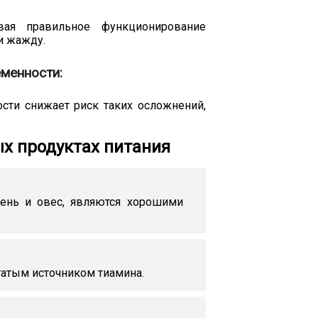
вая правильное функционирование
 и жажду.
менности:
сти снижает риск таких осложнений,
х продуктах питания
мень и овес, являются хорошими
гатым источником тиамина.