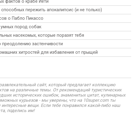
можно легко выполнять, сидя за рабочим столом, что
приобрела популярность благодаря своим
х фактов о крабе Йети
вопросы. Итак... давай погрузимся внутрь и узнаем
позволит тебе оставаться активным и энергичным на
многочисленным преимуществам для здоровья и
ответы на 10 самых популярных вопросов об алоэ
, способных пережить апокалипсис (и не только)
протяжении всего напряженного рабочего дня.
красоты. От стимулирования роста волос до
вера!
улучшения текстуры кожи, узнай, как этот простой
сов о Пабло Пикассо
ингредиент может произвести революцию в твоей
 умных пород собак
повседневной жизни 10 удивительными способами!
льных насекомых, которые поразят тебя
о преодолению застенчивости
омашних хитростей для избавления от прыщей
о развлекательный сайт, который предлагает коллекцию
нктов на различные темы. От рекомендаций туристических
удших исторических ошибок, знаменитых цитат, кулинарных
зможных курьезов - мы уверены, что на 10super.com ты
 интересные вещи. Если тебе понравился какой-либо наш
та, поделись им!