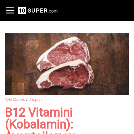
10
SUPER
.com
Kyle Mackie
/
Unsplash
B12 Vitamini
(Kobalamin):