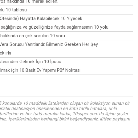
os hakkında 10 merak edilen.
lü 10 tablosu
Ötesinde) Hayatta Kalabilecek 10 Yiyecek
 sağlığınıza ve güzelliğinize fayda sağlamasının 10 yolu
hakkında en çok sorulan 10 soru
 Vera Sorusu Yanıtlandı: Bilmeniz Gereken Her Şey
k ırkı
stesinden Gelmek İçin 10 İpucu
mak İçin 10 Basit Ev Yapımı Püf Noktası
i konularda 10 maddelik listelerden oluşan bir koleksiyon sunan bir
uristik destinasyon önerilerinden en kötü tarihi hatalara, ünlü
tariflerine ve her türlü meraka kadar, 10super.com'da ilginç şeyler
iz. İçeriklerimizden herhangi birini beğendiyseniz, lütfen paylaşın!