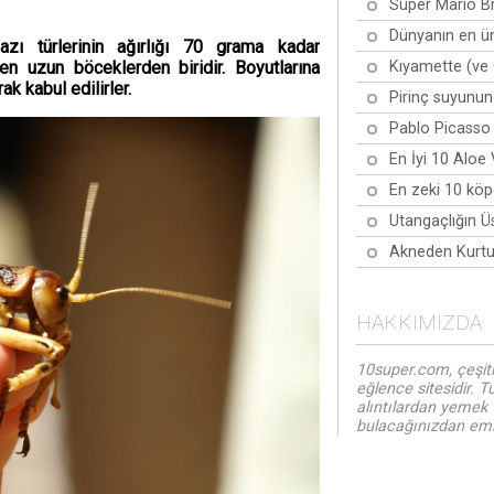
Super Mario Br
Dünyanın en ün
zı türlerinin ağırlığı 70 grama kadar
Kıyamette (ve 
en uzun böceklerden biridir. Boyutlarına
ak kabul edilirler.
Pirinç suyunun
Pablo Picasso 
En İyi 10 Aloe
En zeki 10 köpe
Utangaçlığın Ü
Akneden Kurtul
HAKKIMIZDA
10super.com, çeşitl
eğlence sitesidir. T
alıntılardan yemek 
bulacağınızdan emin