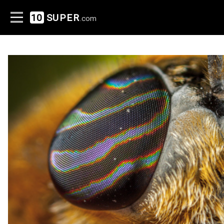
10
SUPER
.com