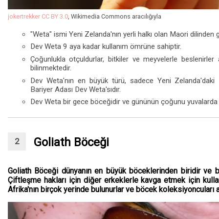
jokertrekker
CC BY 3.0
, Wikimedia Commons aracılığıyla
"Weta" ismi Yeni Zelanda'nın yerli halkı olan Maori dilinden 
Dev Weta 9 aya kadar kullanım ömrüne sahiptir.
Çoğunlukla otçuldurlar, bitkiler ve meyvelerle beslenirler 
bilinmektedir.
Dev Weta'nın en büyük türü, sadece Yeni Zelanda'daki
Bariyer Adası Dev Weta'sıdır.
Dev Weta bir gece böceğidir ve gününün çoğunu yuvalarda ve
Goliath Böceği
Goliath Böceği dünyanın en büyük böceklerinden biridir ve ba
Çiftleşme hakları için diğer erkeklerle kavga etmek için kullandı
Afrika'nın birçok yerinde bulunurlar ve böcek koleksiyoncuları a