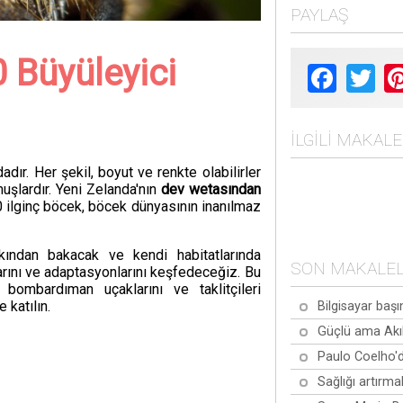
PAYLAŞ
 Büyüleyici
Facebook
Twit
İLGILI MAKAL
dır. Her şekil, boyut ve renkte olabilirler
şlardır. Yeni Zelanda'nın
dev wetasından
 ilginç böcek, böcek dünyasının inanılmaz
kından bakacak ve kendi habitatlarında
SON MAKALE
larını ve adaptasyonlarını keşfedeceğiz. Bu
 bombardıman uçaklarını ve taklitçileri
 katılın.
Bilgisayar başı
Güçlü ama Akıl
Paulo Coelho'd
Sağlığı artırma