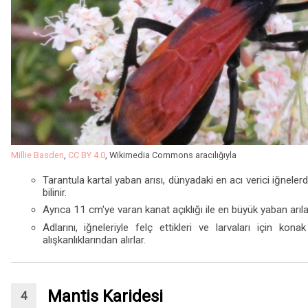
Millie Basden
,
CC BY 4.0
, Wikimedia Commons aracılığıyla
Tarantula kartal yaban arısı, dünyadaki en acı verici iğneler
bilinir.
Ayrıca 11 cm'ye varan kanat açıklığı ile en büyük yaban arılar
Adlarını, iğneleriyle felç ettikleri ve larvaları için kona
alışkanlıklarından alırlar.
Mantis Karidesi