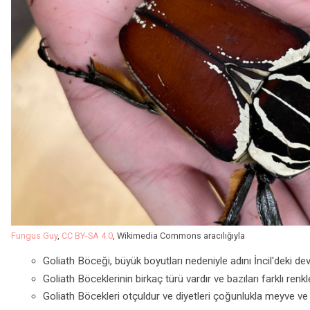
Fungus Guy
,
CC BY-SA 4.0
, Wikimedia Commons aracılığıyla
Goliath Böceği, büyük boyutları nedeniyle adını İncil'deki dev 
Goliath Böceklerinin birkaç türü vardır ve bazıları farklı renkl
Goliath Böcekleri otçuldur ve diyetleri çoğunlukla meyve ve