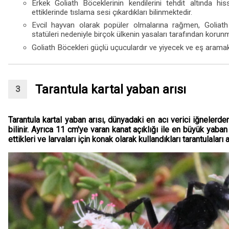
Erkek Goliath Böceklerinin kendilerini tehdit altında his
ettiklerinde tıslama sesi çıkardıkları bilinmektedir.
Evcil hayvan olarak popüler olmalarına rağmen, Goliath B
statüleri nedeniyle birçok ülkenin yasaları tarafından korunm
Goliath Böcekleri güçlü uçuculardır ve yiyecek ve eş aramak i
Tarantula kartal yaban arısı
Tarantula kartal yaban arısı, dünyadaki en acı verici iğnelerde
bilinir. Ayrıca 11 cm'ye varan kanat açıklığı ile en büyük yaban ar
ettikleri ve larvaları için konak olarak kullandıkları tarantulaları 