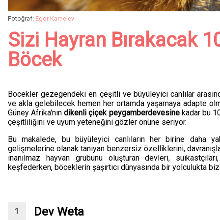
Fotoğraf:
Egor Kamelev
Sizi Hayran Bırakacak 10
Böcek
Böcekler gezegendeki en çeşitli ve büyüleyici canlılar arasında
ve akla gelebilecek hemen her ortamda yaşamaya adapte olmu
Güney Afrika'nın
dikenli çiçek
peygamberdevesine
kadar bu 10
çeşitliliğini ve uyum yeteneğini gözler önüne seriyor.
Bu makalede, bu büyüleyici canlıların her birine daha ya
gelişmelerine olanak tanıyan benzersiz özelliklerini, davranış
inanılmaz hayvan grubunu oluşturan devleri, suikastçıları,
keşfederken, böceklerin şaşırtıcı dünyasında bir yolculukta bize
Dev Weta