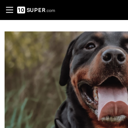
10
SUPER
.com