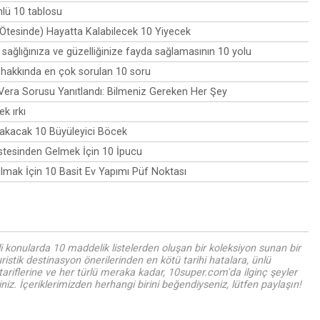
lü 10 tablosu
Ötesinde) Hayatta Kalabilecek 10 Yiyecek
 sağlığınıza ve güzelliğinize fayda sağlamasının 10 yolu
hakkında en çok sorulan 10 soru
 Vera Sorusu Yanıtlandı: Bilmeniz Gereken Her Şey
k ırkı
rakacak 10 Büyüleyici Böcek
stesinden Gelmek İçin 10 İpucu
mak İçin 10 Basit Ev Yapımı Püf Noktası
i konularda 10 maddelik listelerden oluşan bir koleksiyon sunan bir
uristik destinasyon önerilerinden en kötü tarihi hatalara, ünlü
tariflerine ve her türlü meraka kadar, 10super.com'da ilginç şeyler
iz. İçeriklerimizden herhangi birini beğendiyseniz, lütfen paylaşın!