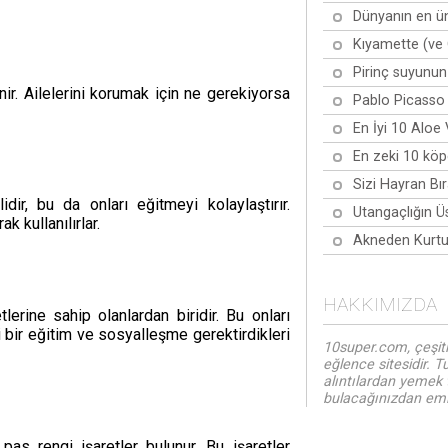
Dünyanın en ün
Kıyamette (ve 
Pirinç suyunun
inir. Ailelerini korumak için ne gerekiyorsa
Pablo Picasso 
En İyi 10 Aloe
En zeki 10 köpe
Sizi Hayran Bı
r, bu da onları eğitmeyi kolaylaştırır.
Utangaçlığın Ü
k kullanılırlar.
Akneden Kurtul
HAKKIMIZDA
lerine sahip olanlardan biridir. Bu onları
bir eğitim ve sosyalleşme gerektirdikleri
10super.com, çeşitl
eğlence sitesidir. T
alıntılardan yemek 
bulacağınızdan emin
pas rengi işaretler bulunur. Bu işaretler