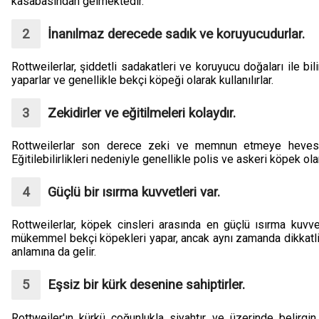
kasabasından gelmektedir.
İnanılmaz derecede sadık ve koruyucudurlar.
Rottweilerlar, şiddetli sadakatleri ve koruyucu doğaları ile bil
yaparlar ve genellikle bekçi köpeği olarak kullanılırlar.
Zekidirler ve eğitilmeleri kolaydır.
Rottweilerlar son derece zeki ve memnun etmeye heveslidi
Eğitilebilirlikleri nedeniyle genellikle polis ve askeri köpek olara
Güçlü bir ısırma kuvvetleri var.
Rottweilerlar, köpek cinsleri arasında en güçlü ısırma kuvvet
mükemmel bekçi köpekleri yapar, ancak aynı zamanda dikkatli 
anlamına da gelir.
Eşsiz bir kürk desenine sahiptirler.
Rottweiler'ın kürkü çoğunlukla siyahtır ve üzerinde belirgin 