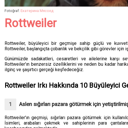
Fotoğraf:
Екатерина Мясоед
Rottweiler
Rottweiler, büyüleyici bir geçmişe sahip güçlü ve kuvvetl
Rottweiler, başlangıçta çobanlık ve bekçilik gibi görevler için iş
Günümüzde sadakatleri, cesaretleri ve ailelerine karşı sev
Rottweiler'ın benzersiz özelliklerini ve neden bu kadar harik
ilginç ve şaşırtıcı gerçeği keşfedeceğiz.
Rottweiler Irkı Hakkında 10 Büyüleyici 
Aslen sığırları pazara götürmek için yetiştirilmiş
Rottweiler'ın geçmişi, sığırları pazara götürmek için kullanı
İsimleri, arabaları çekmek ve sahiplerinin para çantaların