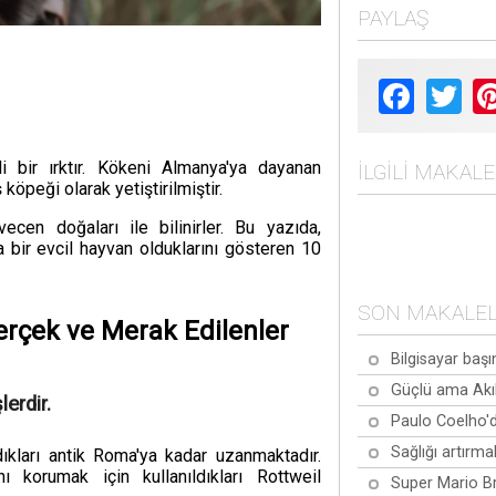
PAYLAŞ
Facebook
Twit
i bir ırktır. Kökeni Almanya'ya dayanan
İLGILI MAKAL
 köpeği olarak yetiştirilmiştir.
ecen doğaları ile bilinirler. Bu yazıda,
a bir evcil hayvan olduklarını gösteren 10
SON MAKALE
Gerçek ve Merak Edilenler
Bilgisayar başı
Güçlü ama Akıl
lerdir.
Paulo Coelho'd
Sağlığı artırma
ldıkları antik Roma'ya kadar uzanmaktadır.
ı korumak için kullanıldıkları Rottweil
Super Mario Br