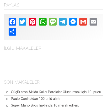
PAYLAŞ
Facebook
Twitter
Pinterest
WhatsApp
Message
Telegram
Messenger
Gmail
Email
Share
İLGILI MAKALELER
Bilgisayar başında
Pirinç suyunun sağlığınıza
çalışırken yapabileceğiniz
En İyi 10 Aloe Vera
ve güzelliğinize fayda
10 egzersiz
Sağlığı artırmak için en iyi
Sorusu Yanıtlandı:
sağlamasının 10 yolu
10 süper gıda
Bilmeniz Gereken Her Şey
SON MAKALELER
Güçlü ama Akılda Kalıcı Parolalar Oluşturmak için 10 İpucu
Paulo Coelho'dan 100 ünlü alıntı
Super Mario Bros hakkında 10 merak edilen.