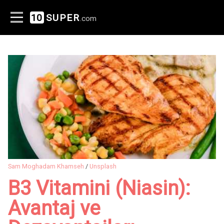
10
SUPER
.com
Sam Moghadam Khamseh
/
Unsplash
B3 Vitamini (Niasin):
Avantaj ve