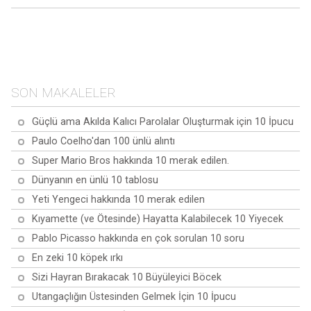
Sağlığı artırmak için en iyi
En İyi 10 Aloe Vera
10 süper gıda
Pirinç suyunun sağlığınıza
Sorusu Yanıtlandı:
Bilgisayar başında
ve güzelliğinize fayda
Bilmeniz Gereken Her Şey
çalışırken yapabileceğiniz
sağlamasının 10 yolu
SON MAKALELER
10 egzersiz
Güçlü ama Akılda Kalıcı Parolalar Oluşturmak için 10 İpucu
Paulo Coelho'dan 100 ünlü alıntı
Super Mario Bros hakkında 10 merak edilen.
Dünyanın en ünlü 10 tablosu
Yeti Yengeci hakkında 10 merak edilen
Kıyamette (ve Ötesinde) Hayatta Kalabilecek 10 Yiyecek
Pablo Picasso hakkında en çok sorulan 10 soru
En zeki 10 köpek ırkı
Sizi Hayran Bırakacak 10 Büyüleyici Böcek
Utangaçlığın Üstesinden Gelmek İçin 10 İpucu