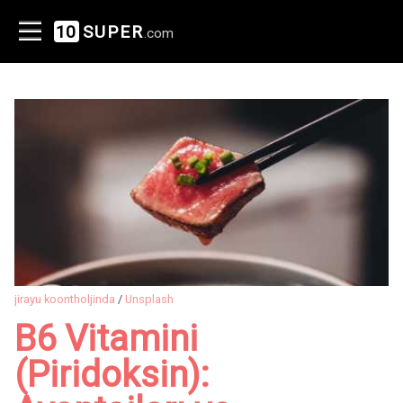
10
SUPER
.com
jirayu koontholjinda
/
Unsplash
B6 Vitamini
(Piridoksin):