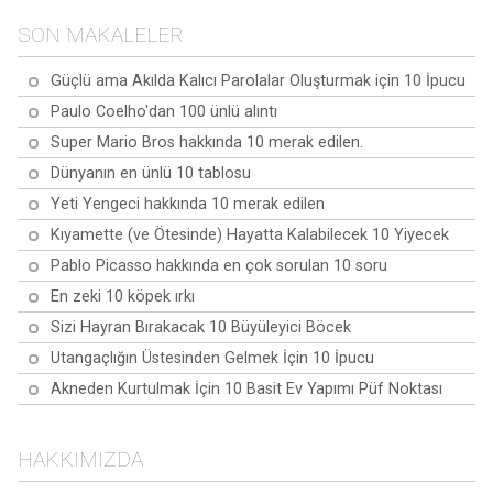
çalışırken yapabileceğiniz
sağlamasının 10 yolu
10 süper gıda
10 egzersiz
SON MAKALELER
Güçlü ama Akılda Kalıcı Parolalar Oluşturmak için 10 İpucu
Paulo Coelho'dan 100 ünlü alıntı
Super Mario Bros hakkında 10 merak edilen.
Dünyanın en ünlü 10 tablosu
Yeti Yengeci hakkında 10 merak edilen
Kıyamette (ve Ötesinde) Hayatta Kalabilecek 10 Yiyecek
Pablo Picasso hakkında en çok sorulan 10 soru
En zeki 10 köpek ırkı
Sizi Hayran Bırakacak 10 Büyüleyici Böcek
Utangaçlığın Üstesinden Gelmek İçin 10 İpucu
Akneden Kurtulmak İçin 10 Basit Ev Yapımı Püf Noktası
HAKKIMIZDA