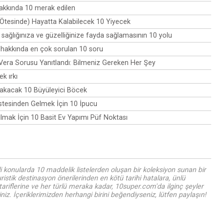
akkında 10 merak edilen
Ötesinde) Hayatta Kalabilecek 10 Yiyecek
 sağlığınıza ve güzelliğinize fayda sağlamasının 10 yolu
hakkında en çok sorulan 10 soru
 Vera Sorusu Yanıtlandı: Bilmeniz Gereken Her Şey
k ırkı
rakacak 10 Büyüleyici Böcek
stesinden Gelmek İçin 10 İpucu
mak İçin 10 Basit Ev Yapımı Püf Noktası
i konularda 10 maddelik listelerden oluşan bir koleksiyon sunan bir
uristik destinasyon önerilerinden en kötü tarihi hatalara, ünlü
tariflerine ve her türlü meraka kadar, 10super.com'da ilginç şeyler
iz. İçeriklerimizden herhangi birini beğendiyseniz, lütfen paylaşın!