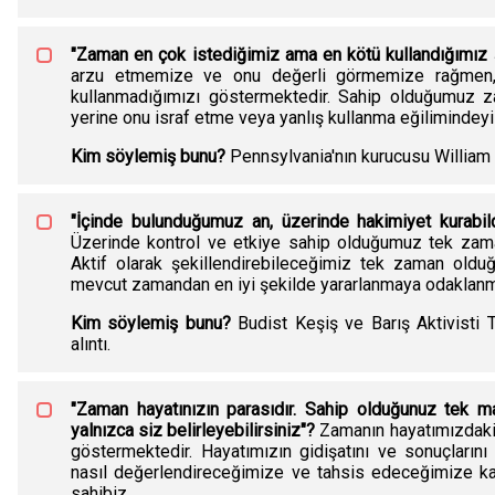
"Zaman en çok istediğimiz ama en kötü kullandığımız 
arzu etmemize ve onu değerli görmemize rağmen, ge
kullanmadığımızı göstermektedir. Sahip olduğumuz z
yerine onu israf etme veya yanlış kullanma eğilimindeyi
Kim söylemiş bunu?
Pennsylvania'nın kurucusu William 
"İçinde bulunduğumuz an, üzerinde hakimiyet kurabi
Üzerinde kontrol ve etkiye sahip olduğumuz tek zama
Aktif olarak şekillendirebileceğimiz tek zaman old
mevcut zamandan en iyi şekilde yararlanmaya odaklanm
Kim söylemiş bunu?
Budist Keşiş ve Barış Aktivisti 
alıntı.
"Zaman hayatınızın parasıdır. Sahip olduğunuz tek ma
yalnızca siz belirleyebilirsiniz"?
Zamanın hayatımızdaki 
göstermektedir. Hayatımızın gidişatını ve sonuçlarını
nasıl değerlendireceğimize ve tahsis edeceğimize k
sahibiz.