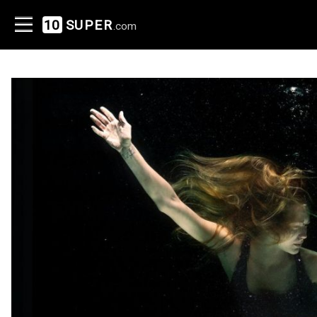
10
SUPER
.com