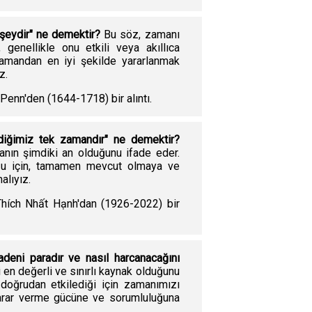
şeydir" ne demektir?
Bu söz, zamanı
nellikle onu etkili veya akıllıca
amandan en iyi şekilde yararlanmak
z.
Penn'den (1644-1718) bir alıntı.
ldiğimiz tek zamandır" ne demektir?
nın şimdiki an olduğunu ifade eder.
uğu için, tamamen mevcut olmaya ve
alıyız.
Thích Nhất Hạnh'dan (1926-2022) bir
deni paradır ve nasıl harcanacağını
en değerli ve sınırlı kaynak olduğunu
 doğrudan etkilediği için zamanımızı
arar verme gücüne ve sorumluluğuna