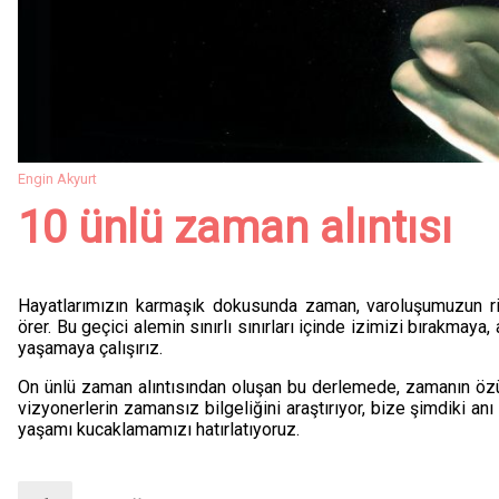
Engin Akyurt
10 ünlü zaman alıntısı
Hayatlarımızın karmaşık dokusunda zaman, varoluşumuzun rit
örer. Bu geçici alemin sınırlı sınırları içinde izimizi bırakma
yaşamaya çalışırız.
On ünlü zaman alıntısından oluşan bu derlemede, zamanın özü ü
vizyonerlerin zamansız bilgeliğini araştırıyor, bize şimdiki a
yaşamı kucaklamamızı hatırlatıyoruz.