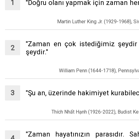
"Doğru olanı yapmak için zaman he
Martin Luther King Jr. (1929-1968), Siv
"Zaman en çok istediğimiz şeydir
şeydir."
William Penn (1644-1718), Pennsylva
"Şu an, üzerinde hakimiyet kurabile
Thích Nhất Hạnh (1926-2022), Budist Keşi
"Zaman hayatınızın parasıdır. S