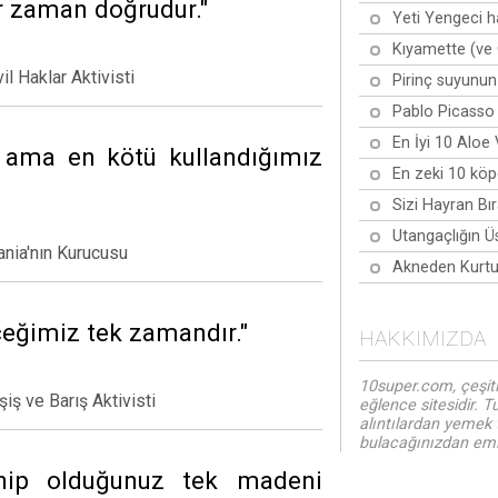
r zaman doğrudur."
Yeti Yengeci h
Kıyamette (ve 
il Haklar Aktivisti
Pirinç suyunun
Pablo Picasso 
En İyi 10 Aloe
 ama en kötü kullandığımız
En zeki 10 köpe
Sizi Hayran Bı
Utangaçlığın Ü
nia'nın Kurucusu
Akneden Kurtul
ceğimiz tek zamandır."
HAKKIMIZDA
10super.com, çeşitl
ş ve Barış Aktivisti
eğlence sitesidir. T
alıntılardan yemek 
bulacağınızdan emin
ahip olduğunuz tek madeni