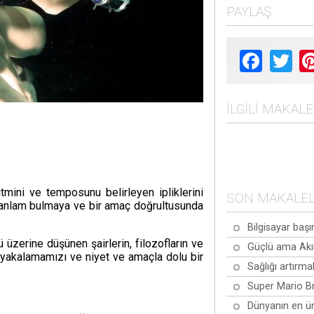
PAYLAŞ
Facebook
Twit
İLGILI MAKAL
mini ve temposunu belirleyen ipliklerini
SON MAKALE
ya, anlam bulmaya ve bir amaç doğrultusunda
Bilgisayar başı
zerine düşünen şairlerin, filozofların ve
Güçlü ama Akıl
nı yakalamamızı ve niyet ve amaçla dolu bir
Sağlığı artırma
Super Mario Br
Dünyanın en ün