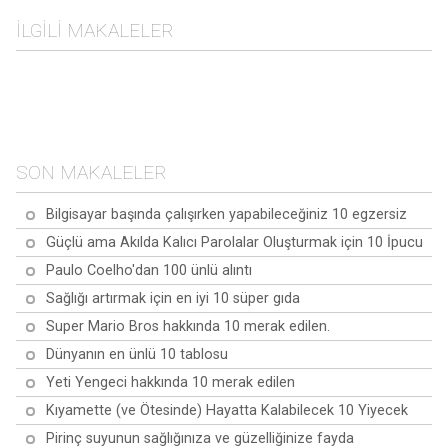
İLGILI MAKALELER
Kinoa hakkında en sık
Maca hakkında en sık
sorulan 10 soru
Baobab hakkında en sık
sorulan 10 soru
Zerdeçal hakkında en sık
sorulan 10 soru
sorulan 10 soru
SON MAKALELER
Bilgisayar başında çalışırken yapabileceğiniz 10 egzersiz
Güçlü ama Akılda Kalıcı Parolalar Oluşturmak için 10 İpucu
Paulo Coelho'dan 100 ünlü alıntı
Sağlığı artırmak için en iyi 10 süper gıda
Super Mario Bros hakkında 10 merak edilen.
Dünyanın en ünlü 10 tablosu
Yeti Yengeci hakkında 10 merak edilen
Kıyamette (ve Ötesinde) Hayatta Kalabilecek 10 Yiyecek
Pirinç suyunun sağlığınıza ve güzelliğinize fayda