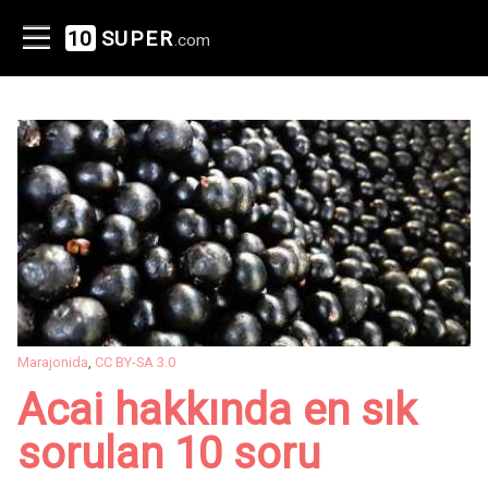
10
SUPER
.com
Marajonida
,
CC BY-SA 3.0
Acai hakkında en sık
sorulan 10 soru