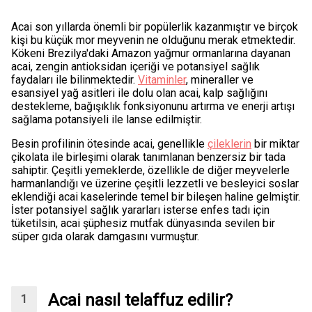
Acai son yıllarda önemli bir popülerlik kazanmıştır ve birçok
kişi bu küçük mor meyvenin ne olduğunu merak etmektedir.
Kökeni Brezilya'daki Amazon yağmur ormanlarına dayanan
acai, zengin antioksidan içeriği ve potansiyel sağlık
faydaları ile bilinmektedir.
Vitaminler
, mineraller ve
esansiyel yağ asitleri ile dolu olan acai, kalp sağlığını
destekleme, bağışıklık fonksiyonunu artırma ve enerji artışı
sağlama potansiyeli ile lanse edilmiştir.
Besin profilinin ötesinde acai, genellikle
çileklerin
bir miktar
çikolata ile birleşimi olarak tanımlanan benzersiz bir tada
sahiptir. Çeşitli yemeklerde, özellikle de diğer meyvelerle
harmanlandığı ve üzerine çeşitli lezzetli ve besleyici soslar
eklendiği acai kaselerinde temel bir bileşen haline gelmiştir.
İster potansiyel sağlık yararları isterse enfes tadı için
tüketilsin, acai şüphesiz mutfak dünyasında sevilen bir
süper gıda olarak damgasını vurmuştur.
Acai nasıl telaffuz edilir?